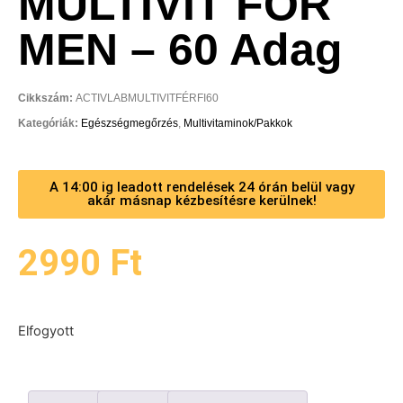
MULTIVIT FOR
MEN – 60 Adag
Cikkszám:
ACTIVLABMULTIVITFÉRFI60
Kategóriák:
Egészségmegőrzés
,
Multivitaminok/Pakkok
A 14:00 ig leadott rendelések 24 órán belül vagy
akár másnap kézbesítésre kerülnek!
2990
Ft
Elfogyott