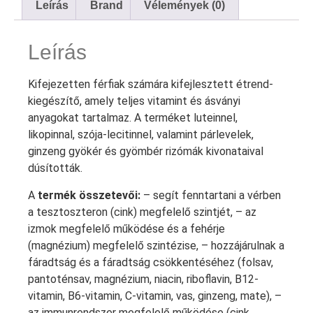
Leírás
Brand
Vélemények (0)
Leírás
Kifejezetten férfiak számára kifejlesztett étrend-
kiegészítő, amely teljes vitamint és ásványi
anyagokat tartalmaz. A terméket luteinnel,
likopinnal, szója-lecitinnel, valamint párlevelek,
ginzeng gyökér és gyömbér rizómák kivonataival
dúsították.
A
termék összetevői:
– segít fenntartani a vérben
a tesztoszteron (cink) megfelelő szintjét, – az
izmok megfelelő működése és a fehérje
(magnézium) megfelelő szintézise, – hozzájárulnak a
fáradtság és a fáradtság csökkentéséhez (folsav,
pantoténsav, magnézium, niacin, riboflavin, B12-
vitamin, B6-vitamin, C-vitamin, vas, ginzeng, mate), –
az immunrendszer megfelelő működése (cink,