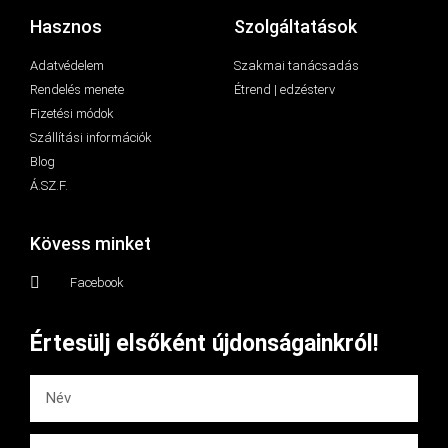
Hasznos
Szolgáltatások
Adatvédelem
Szakmai tanácsadás
Rendelés menete
Étrend | edzésterv
Fizetési módok
Szállítási információk
Blog
Á.SZ.F.
Kövess minket
Facebook
Értesülj elsőként újdonságainkról!