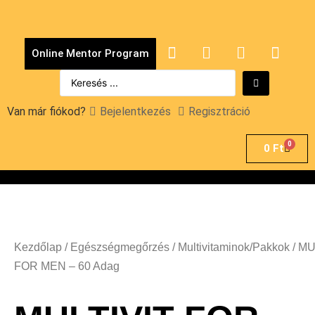
Online Mentor Program
Van már fiókod?
Bejelentkezés
Regisztráció
0
0
Ft
Kezdőlap
/
Egészségmegőrzés
/
Multivitaminok/Pakkok
/ MU
FOR MEN – 60 Adag