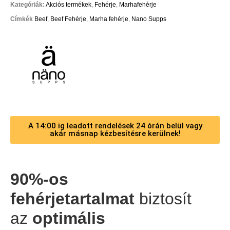
Kategóriák:
Akciós termékek
,
Fehérje
,
Marhafehérje
Címkék
Beef
,
Beef Fehérje
,
Marha fehérje
,
Nano Supps
A 14:00 ig leadott rendelések 24 órán belül vagy
akár másnap kézbesítésre kerülnek!
90%-os
fehérjetartalmat
biztosít
az
optimális