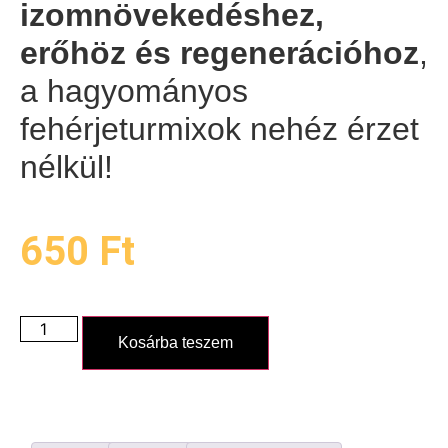
izomnövekedéshez,
erőhöz és regenerációhoz
,
a hagyományos
fehérjeturmixok nehéz érzet
nélkül!
650
Ft
Kosárba teszem