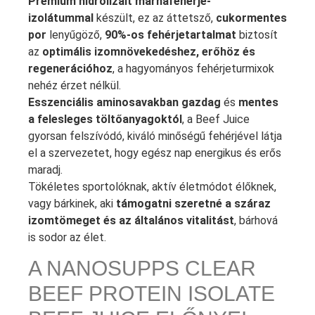
Prémium hidrolizált marhafehérje-
izolátummal
készült, ez az áttetsző,
cukormentes
por
lenyűgöző,
90%-os fehérjetartalmat
biztosít
az
optimális izomnövekedéshez, erőhöz és
regenerációhoz
, a hagyományos fehérjeturmixok
nehéz érzet nélkül.
Esszenciális aminosavakban gazdag
és
mentes
a felesleges töltőanyagoktól
, a Beef Juice
gyorsan felszívódó, kiváló minőségű fehérjével látja
el a szervezetet, hogy egész nap energikus és erős
maradj.
Tökéletes sportolóknak, aktív életmódot élőknek,
vagy bárkinek, aki
támogatni szeretné a száraz
izomtömeget és az általános vitalitást
, bárhová
is sodor az élet.
A NANOSUPPS CLEAR
BEEF PROTEIN ISOLATE