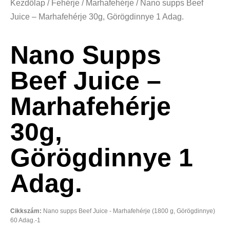
Kezdőlap
/
Fehérje
/
Marhafehérje
/ Nano supps Beef
Juice – Marhafehérje 30g, Görögdinnye 1 Adag.
Nano Supps
Beef Juice –
Marhafehérje
30g,
Görögdinnye 1
Adag.
Cikkszám:
Nano supps Beef Juice - Marhafehérje (1800 g, Görögdinnye)
60 Adag.-1