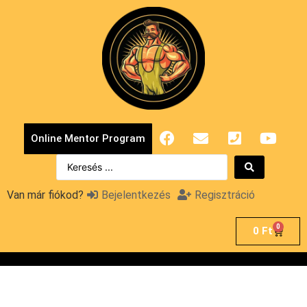
Online Mentor Program
Van már fiókod?
Bejelentkezés
Regisztráció
0
0
Ft