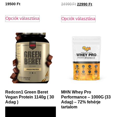
19500
Ft
24990
Ft
22990
Ft
Opciók választása
Opciók választása
Redcon1 Green Beret
MHN Whey Pro
Vegan Protein 1140g ( 30
Performance – 1000G (33
Adag )
Adag) – 72% fehérje
tartalom