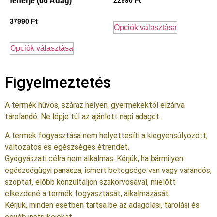
fehérje (66 Adag)
22990
Ft
37990
Ft
Opciók választása
Opciók választása
Figyelmeztetés
A termék hűvös, száraz helyen, gyermekektől elzárva
tárolandó. Ne lépje túl az ajánlott napi adagot.
A termék fogyasztása nem helyettesíti a kiegyensúlyozott,
változatos és egészséges étrendet.
Gyógyászati célra nem alkalmas. Kérjük, ha bármilyen
egészségügyi panasza, ismert betegsége van vagy várandós,
szoptat, előbb konzultáljon szakorvosával, mielőtt
elkezdené a termék fogyasztását, alkalmazását.
Kérjük, minden esetben tartsa be az adagolási, tárolási és
egyéb instrukciókat.