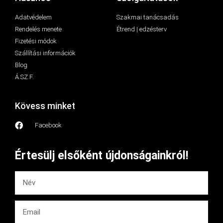
Adatvédelem
Szakmai tanácsadás
Rendelés menete
Étrend | edzésterv
Fizetési módok
Szállítási információk
Blog
Á.SZ.F.
Kövess minket
Facebook
Értesülj elsőként újdonságainkról!