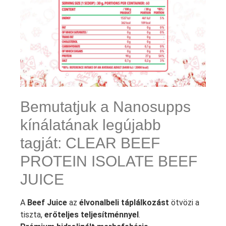
Bemutatjuk a Nanosupps
kínálatának legújabb
tagját: CLEAR BEEF
PROTEIN ISOLATE BEEF
JUICE
A
Beef Juice
az
élvonalbeli táplálkozást
ötvözi a
tiszta,
erőteljes teljesítménnyel
.