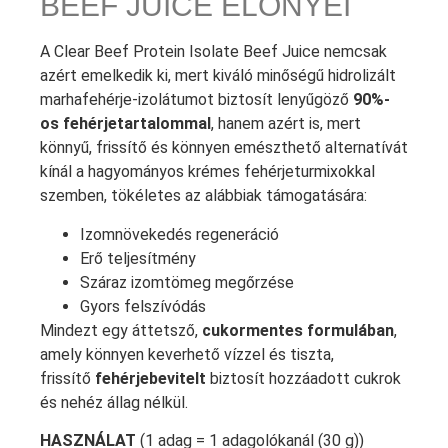
BEEF JUICE ELŐNYEI
A Clear Beef Protein Isolate Beef Juice nemcsak
azért emelkedik ki, mert kiváló minőségű hidrolizált
marhafehérje-izolátumot biztosít lenyűgöző
90%-
os fehérjetartalommal
, hanem azért is, mert
könnyű, frissítő és könnyen emészthető alternatívát
kínál a hagyományos krémes fehérjeturmixokkal
szemben, tökéletes az alábbiak támogatására:
Izomnövekedés regeneráció
Erő teljesítmény
Száraz izomtömeg megőrzése
Gyors felszívódás
Mindezt egy áttetsző,
cukormentes formulában
,
amely könnyen keverhető vízzel és tiszta,
frissítő
fehérjebevitelt
biztosít hozzáadott cukrok
és nehéz állag nélkül.
HASZNÁLAT
(1 adag = 1 adagolókanál (30 g))