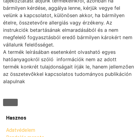
tájékoztatást adjunk termékeinkről, azonban ha
bármilyen kérdése, aggálya lenne, kérjük vegye fel
velünk a kapcsolatot, különösen akkor, ha bármilyen
ételre, összetevőre allergiás vagy érzékeny. Az
instrukciók betartásának elmaradásából és a nem
megfelelő fogyasztásból eredő bármilyen károkért nem
vállalunk felelősséget.
A termék leírásában esetenként olvasható egyes
hatóanyagokról szóló információk nem az adott
termék konkrét tulajdonságait írják le, hanem jellemzően
az összetevőkkel kapcsolatos tudományos publikáción
alapulnak
Hasznos
Adatvédelem