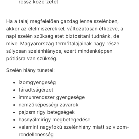
rossz közérzetet
Ha a talaj megfelelően gazdag lenne szelénben,
akkor az élelmiszerekkel, változatosan étkezve, a
napi szelén szükségletet biztosítani tudnánk, de
mivel Magyarország termőtalajainak nagy része
súlyosan szelénhiányos, ezért mindenképpen
pótlásra van szükség.
Szelén hiány tünetei:
izomgyengeség
fáradtságérzet
immunrendszer gyengesége
nemzőképességi zavarok
pajzsmirigy betegségek
hasnyálmirígy megbetegedése
valamint nagyfokú szelénhiány miatt szívizom-
rendellenesség