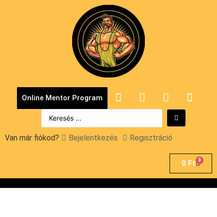
Online Mentor Program
Van már fiókod?
Bejelentkezés
Regisztráció
0
0
Ft