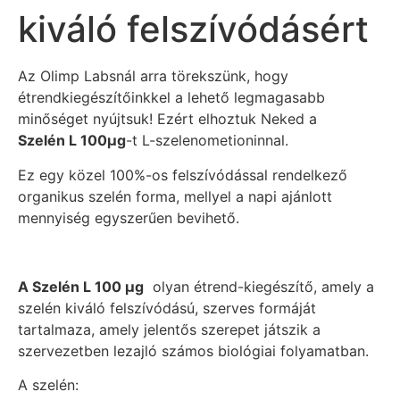
kiváló felszívódásért
Az Olimp Labsnál arra törekszünk, hogy
étrendkiegészítőinkkel a lehető legmagasabb
minőséget nyújtsuk! Ezért elhoztuk Neked a
Szelén L 100µg
-t L-szelenometioninnal.
Ez egy közel 100%-os felszívódással rendelkező
organikus szelén forma, mellyel a napi ajánlott
mennyiség egyszerűen bevihető.
A Szelén L 100 µg
olyan étrend-kiegészítő, amely a
szelén kiváló felszívódású, szerves formáját
tartalmaza, amely jelentős szerepet játszik a
szervezetben lezajló számos biológiai folyamatban.
A szelén: