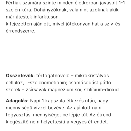
Férfiak számára szinte minden életkorban javasolt 1-1
szelén kúra. Dohányzóknak, valamint azoknak akik
már átestek infarktuson,
kifejezetten ajánlott, mivel jótékonyan hat a szív-és
érrendszerre.
Összetevők:
térfogatnövelő – mikrokristályos
cellulóz, L-szelenometionin; csomósodást gátló
szerek – zsírsavak magnézium sói, szilícium-dioxid.
Adagolás:
Napi 1 kapszula étkezés után, nagy
mennyiségű vízzel bevéve. Az ajánlott napi
fogyasztási mennyiséget ne lépje túl. Az étrend
kiegészítő nem helyettesíti a vegyes étrendet.