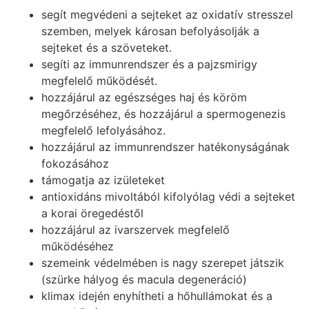
segít megvédeni a sejteket az oxidatív stresszel
szemben, melyek károsan befolyásolják a
sejteket és a szöveteket.
segíti az immunrendszer és a pajzsmirigy
megfelelő működését.
hozzájárul az egészséges haj és köröm
megőrzéséhez, és hozzájárul a spermogenezis
megfelelő lefolyásához.
hozzájárul az immunrendszer hatékonyságának
fokozásához
támogatja az izületeket
antioxidáns mivoltából kifolyólag védi a sejteket
a korai öregedéstől
hozzájárul az ivarszervek megfelelő
működéséhez
szemeink védelmében is nagy szerepet játszik
(szürke hályog és macula degeneráció)
klimax idején enyhítheti a hőhullámokat és a