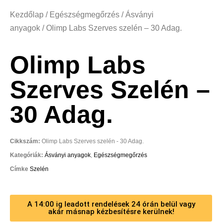
Kezdőlap
/
Egészségmegőrzés
/
Ásványi
anyagok
/ Olimp Labs Szerves szelén – 30 Adag.
Olimp Labs
Szerves Szelén –
30 Adag.
Cikkszám:
Olimp Labs Szerves szelén - 30 Adag.
Kategóriák:
Ásványi anyagok
,
Egészségmegőrzés
Címke
Szelén
A 14:00 ig leadott rendelések 24 órán belül vagy
akár másnap kézbesítésre kerülnek!