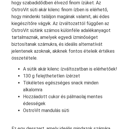
hogy szabadidődben élvezd finom ízüket. Az
OstroVit süti akár kilenc finom ízben is elérhető,
hogy mindenki találjon magának valamit, aki édes
kiegészítőre vágyik. Az ízváltozattól függően az
OstroVit sütiink számos különféle adalékanyagot
tartalmaznak, amelyek egyedi ízminőséget
biztosítanak számukra, és ideális alternatívát
jelentenek azoknak, akiknek fontos ételeik értékes
összetétele.
A sütik akár kilenc ízváltozatban is elérhetőek!
130 g felejthetetlen ízérzet
Tökéletes egészséges snack minden
alkalomra
Hozzáadott cukor és pálmaolaj mentes
édességek
OstroVit mandulás süti
Ez egy desszert, amely ideális mindazok számára,