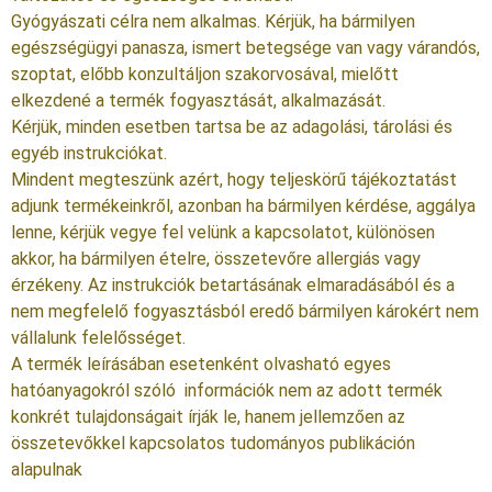
Gyógyászati célra nem alkalmas. Kérjük, ha bármilyen
egészségügyi panasza, ismert betegsége van vagy várandós,
szoptat, előbb konzultáljon szakorvosával, mielőtt
elkezdené a termék fogyasztását, alkalmazását.
Kérjük, minden esetben tartsa be az adagolási, tárolási és
egyéb instrukciókat.
Mindent megteszünk azért, hogy teljeskörű tájékoztatást
adjunk termékeinkről, azonban ha bármilyen kérdése, aggálya
lenne, kérjük vegye fel velünk a kapcsolatot, különösen
akkor, ha bármilyen ételre, összetevőre allergiás vagy
érzékeny. Az instrukciók betartásának elmaradásából és a
nem megfelelő fogyasztásból eredő bármilyen károkért nem
vállalunk felelősséget.
A termék leírásában esetenként olvasható egyes
hatóanyagokról szóló információk nem az adott termék
konkrét tulajdonságait írják le, hanem jellemzően az
összetevőkkel kapcsolatos tudományos publikáción
alapulnak