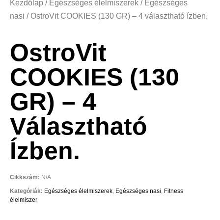
Kezdőlap
/
Egészséges élelmiszerek
/
Egészséges
nasi
/ OstroVit COOKIES (130 GR) – 4 választható ízben.
OstroVit
COOKIES (130
GR) – 4
Választható
Ízben.
Cikkszám:
N/A
Kategóriák:
Egészséges élelmiszerek
,
Egészséges nasi
,
Fitness
élelmiszer