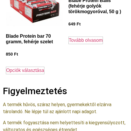
Blade Protein Balls
(fehérje golyók
törökmogyoróval, 50 g )
649
Ft
Blade Protein bar 70
Tovább olvasom
gramm, fehérje szelet
850
Ft
Opciók választása
Figyelmeztetés
A termék hűvös, száraz helyen, gyermekektől elzárva
tárolandó. Ne lépje túl az ajánlott napi adagot.
A termék fogyasztása nem helyettesíti a kiegyensúlyozott,
változatos és egészséges étrendet.