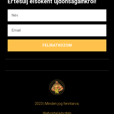
Értesülj elsőként újdonságainkról!
FELIRATKOZOM
2023 | Minden jog fenntarva.
Weboldal készítés