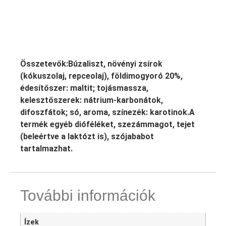
Összetevők:Búzaliszt, növényi zsírok
(kókuszolaj, repceolaj), földimogyoró 20%,
édesítőszer: maltit; tojásmassza,
kelesztőszerek: nátrium-karbonátok,
difoszfátok; só, aroma, színezék: karotinok.A
termék egyéb dióféléket, szezámmagot, tejet
(beleértve a laktózt is), szójababot
tartalmazhat.
További információk
Ízek