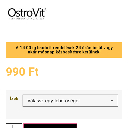
A 14:00 ig leadott rendelések 24 órán belül vagy
akár másnap kézbesítésre kerülnek!
990
Ft
Ízek