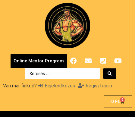
Online Mentor Program
Van már fiókod?
Bejelentkezés
Regisztráció
0
0
Ft