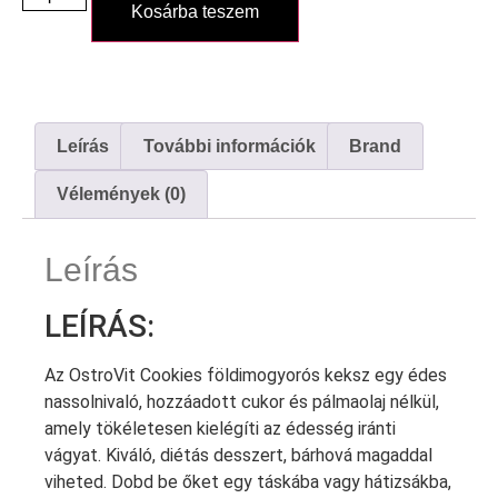
Kosárba teszem
Leírás
További információk
Brand
Vélemények (0)
Leírás
LEÍRÁS:
Az OstroVit Cookies földimogyorós keksz egy édes
nassolnivaló, hozzáadott cukor és pálmaolaj nélkül,
amely tökéletesen kielégíti az édesség iránti
vágyat. Kiváló, diétás desszert, bárhová magaddal
viheted. Dobd be őket egy táskába vagy hátizsákba,