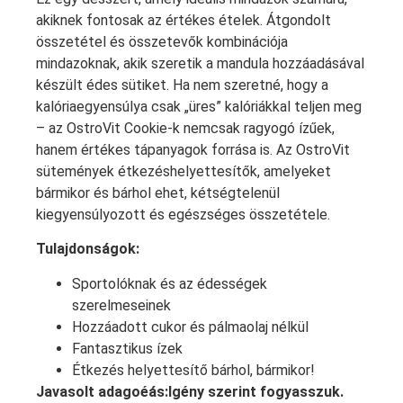
akiknek fontosak az értékes ételek. Átgondolt
összetétel és összetevők kombinációja
mindazoknak, akik szeretik a mandula hozzáadásával
készült édes sütiket. Ha nem szeretné, hogy a
kalóriaegyensúlya csak „üres” kalóriákkal teljen meg
– az OstroVit Cookie-k nemcsak ragyogó ízűek,
hanem értékes tápanyagok forrása is. Az OstroVit
sütemények étkezéshelyettesítők, amelyeket
bármikor és bárhol ehet, kétségtelenül
kiegyensúlyozott és egészséges összetétele.
Tulajdonságok:
Sportolóknak és az édességek
szerelmeseinek
Hozzáadott cukor és pálmaolaj nélkül
Fantasztikus ízek
Étkezés helyettesítő bárhol, bármikor!
Javasolt adagoéás:Igény szerint fogyasszuk.