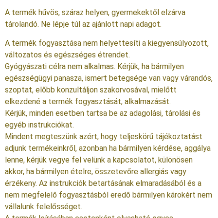
A termék hűvös, száraz helyen, gyermekektől elzárva
tárolandó. Ne lépje túl az ajánlott napi adagot.
A termék fogyasztása nem helyettesíti a kiegyensúlyozott,
változatos és egészséges étrendet.
Gyógyászati célra nem alkalmas. Kérjük, ha bármilyen
egészségügyi panasza, ismert betegsége van vagy várandós,
szoptat, előbb konzultáljon szakorvosával, mielőtt
elkezdené a termék fogyasztását, alkalmazását.
Kérjük, minden esetben tartsa be az adagolási, tárolási és
egyéb instrukciókat.
Mindent megteszünk azért, hogy teljeskörű tájékoztatást
adjunk termékeinkről, azonban ha bármilyen kérdése, aggálya
lenne, kérjük vegye fel velünk a kapcsolatot, különösen
akkor, ha bármilyen ételre, összetevőre allergiás vagy
érzékeny. Az instrukciók betartásának elmaradásából és a
nem megfelelő fogyasztásból eredő bármilyen károkért nem
vállalunk felelősséget.