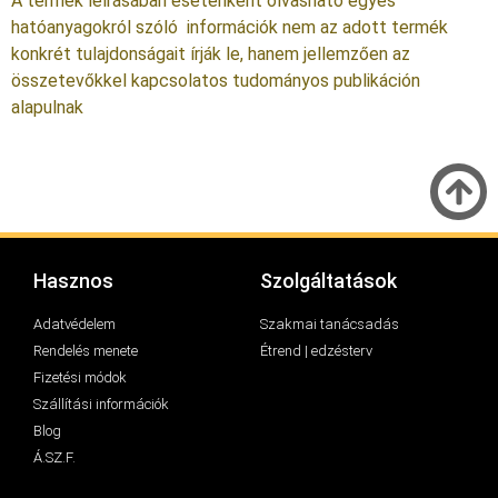
A termék leírásában esetenként olvasható egyes
hatóanyagokról szóló információk nem az adott termék
konkrét tulajdonságait írják le, hanem jellemzően az
összetevőkkel kapcsolatos tudományos publikáción
alapulnak
Hasznos
Szolgáltatások
Adatvédelem
Szakmai tanácsadás
Rendelés menete
Étrend | edzésterv
Fizetési módok
Szállítási információk
Blog
Á.SZ.F.