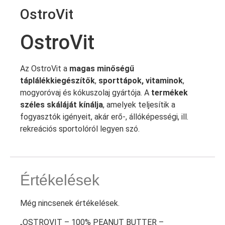
OstroVit
OstroVit
Az OstroVit a
magas minőségű
táplálékkiegészítők
,
sporttápok, vitaminok
,
mogyoróvaj és kókuszolaj gyártója. A
termékek
széles skáláját kínálja
, amelyek teljesítik a
fogyasztók igényeit, akár erő-, állóképességi, ill.
rekreációs sportolóról legyen szó.
Értékelések
Még nincsenek értékelések.
„OSTROVIT – 100% PEANUT BUTTER –