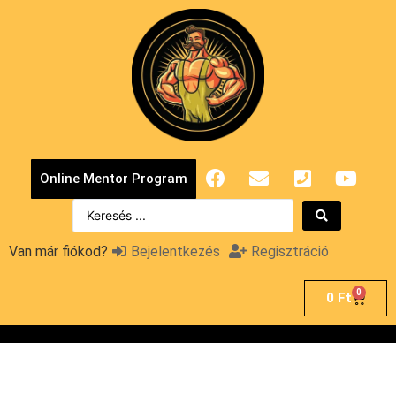
Online Mentor Program
Van már fiókod?
Bejelentkezés
Regisztráció
0
0
Ft