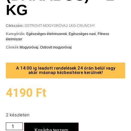
KG
Cikkszám:
OSTROVIT-MOGYORÓVAJ-1KG-CRUNCHY
Kategóriák:
Egészséges élelmiszerek
,
Egészséges nasi
,
Fitness
élelmiszer
Címkék
Mogyoróvaj
,
Ostrovit mogyoróvaj
A 14:00 ig leadott rendelések 24 órán belül vagy
akár másnap kézbesítésre kerülnek!
4190
Ft
2 készleten
Kosárba teszem