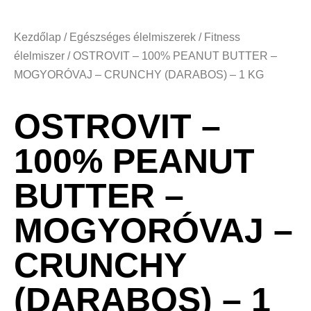
Kezdőlap
/
Egészséges élelmiszerek
/
Fitness
élelmiszer
/ OSTROVIT – 100% PEANUT BUTTER –
MOGYORÓVAJ – CRUNCHY (DARABOS) – 1 KG
OSTROVIT –
100% PEANUT
BUTTER –
MOGYORÓVAJ –
CRUNCHY
(DARABOS) – 1