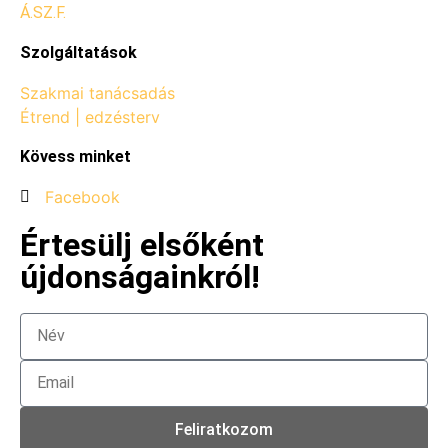
Á.SZ.F.
Szolgáltatások
Szakmai tanácsadás
Étrend | edzésterv
Kövess minket
Facebook
Értesülj elsőként
újdonságainkról!
Feliratkozom