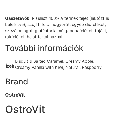
Összetevők:
Rizsliszt 100%.A termék tejet (laktózt is
beleértve), szóját, földimogyorót, egyéb dióféléket,
szezámmagot, gluténtartalmú gabonaféléket, tojást,
rákféléket, halat tartalmazhat.
További információk
Bisquit & Salted Caramel, Creamy Apple,
Ízek
Creamy Vanilla with Kiwi, Natural, Raspberry
Brand
OstroVit
OstroVit