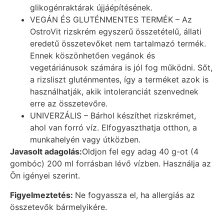
glikogénraktárak újjáépítésének.
VEGÁN ÉS GLUTÉNMENTES TERMÉK – Az
OstroVit rizskrém egyszerű összetételű, állati
eredetű összetevőket nem tartalmazó termék.
Ennek köszönhetően vegánok és
vegetáriánusok számára is jól fog működni. Sőt,
a rizsliszt gluténmentes, így a terméket azok is
használhatják, akik intoleranciát szenvednek
erre az összetevőre.
UNIVERZÁLIS – Bárhol készíthet rizskrémet,
ahol van forró víz. Elfogyaszthatja otthon, a
munkahelyén vagy útközben.
Javasolt adagolás:
Oldjon fel egy adag 40 g-ot (4
gombóc) 200 ml forrásban lévő vízben. Használja az
Ön igényei szerint.
Figyelmeztetés:
Ne fogyassza el, ha allergiás az
összetevők bármelyikére.