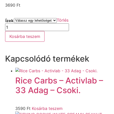
3690
Ft
Törlés
Ízek
Kosárba teszem
Kapcsolódó termékek
Rice Carbs – Activlab –
33 Adag – Csoki.
3590
Ft
Kosárba teszem