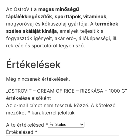
Az OstroVit a
magas minőségű
táplálékkiegészítők
,
sporttápok, vitaminok
,
mogyoróvaj és kókuszolaj gyártója. A
termékek
széles skáláját kínálja
, amelyek teljesítik a
fogyasztók igényeit, akár erő-, állóképességi, ill.
rekreációs sportolóról legyen szó.
Értékelések
Még nincsenek értékelések.
„OSTROVIT – CREAM OF RICE – RIZSKÁSA – 1000 G”
értékelése elsőként
Az e-mail címet nem tesszük közzé.
A kötelező
mezőket
*
karakterrel jelöltük
A te értékelésed
*
Értékelésed
*