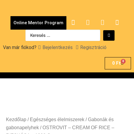
Online Mentor Program
Van már fiókod?
Bejelentkezés
Regisztráció
0
0
Ft
Kezdőlap
/
Egészséges élelmiszerek
/
Gabonák és
gabonapelyhek
/ OSTROVIT – CREAM OF RICE –