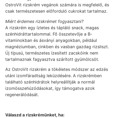
OstroVit rizskrém vegánok számára is megfelelő, és
csak természetesen előforduló cukrokat tartalmaz.
Miért érdemes rizskrémet fogyasztani?
A rizskrém egy ízletes és tápláló snack, magas
szénhidráttartalommal. Fő összetevője a B-
vitaminokban és ásványi anyagokban, például
magnéziumban, cinkben és vasban gazdag rizsliszt.
Új típusú, természetes ízesített zacskóink nem
tartalmaznak fagyasztva szárított gyümölcsöt.
Az OstroVit rizskrém a tökéletes módszer az edzés
utáni izomfáradtság leküzdésére. A rizskrémben
található szénhidrátok helyreállítják a normál
izomösszehúzódásokat, így támogatva azok
regenerálódását.
Válaszd a rizskrémünket, ha: