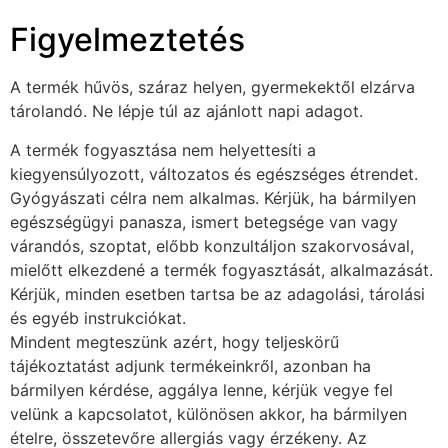
Figyelmeztetés
A termék hűvös, száraz helyen, gyermekektől elzárva
tárolandó. Ne lépje túl az ajánlott napi adagot.
A termék fogyasztása nem helyettesíti a
kiegyensúlyozott, változatos és egészséges étrendet.
Gyógyászati célra nem alkalmas. Kérjük, ha bármilyen
egészségügyi panasza, ismert betegsége van vagy
várandós, szoptat, előbb konzultáljon szakorvosával,
mielőtt elkezdené a termék fogyasztását, alkalmazását.
Kérjük, minden esetben tartsa be az adagolási, tárolási
és egyéb instrukciókat.
Mindent megteszünk azért, hogy teljeskörű
tájékoztatást adjunk termékeinkről, azonban ha
bármilyen kérdése, aggálya lenne, kérjük vegye fel
velünk a kapcsolatot, különösen akkor, ha bármilyen
ételre, összetevőre allergiás vagy érzékeny. Az