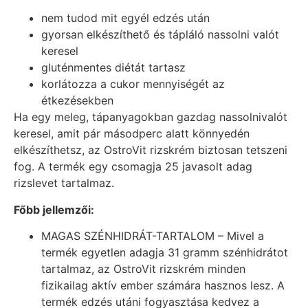
nem tudod mit egyél edzés után
gyorsan elkészíthető és tápláló nassolni valót
keresel
gluténmentes diétát tartasz
korlátozza a cukor mennyiségét az
étkezésekben
Ha egy meleg, tápanyagokban gazdag nassolnivalót
keresel, amit pár másodperc alatt könnyedén
elkészíthetsz, az OstroVit rizskrém biztosan tetszeni
fog. A termék egy csomagja 25 javasolt adag
rizslevet tartalmaz.
Főbb jellemzői:
MAGAS SZÉNHIDRÁT-TARTALOM – Mivel a
termék egyetlen adagja 31 gramm szénhidrátot
tartalmaz, az OstroVit rizskrém minden
fizikailag aktív ember számára hasznos lesz. A
termék edzés utáni fogyasztása kedvez a