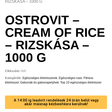
RIZSKÁSA – 1000 G
OSTROVIT –
CREAM OF RICE
– RIZSKÁSA –
1000 G
Cikkszám:
N/A
Kategóriák:
Egészséges élelmiszerek
,
Egészséges nasi
,
Fitness
élelmiszer
,
Gabonák és gabonapelyhek
,
Top 10 egészséges élelmiszer
A 14:00 ig leadott rendelések 24 órán belül vagy
akár másnap kézbesítésre kerülnek!