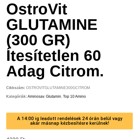
OstroVit
GLUTAMINE
(300 GR)
Ítesítetlen 60
Adag Citrom.
Cikkszám:
OSTROVITGLUTAMINE300GCITROM
Kategóriák:
Aminosav
,
Glutamin
,
Top 10 Amino
A 14:00 ig leadott rendelések 24 órán belül vagy
akár másnap kézbesítésre kerülnek!