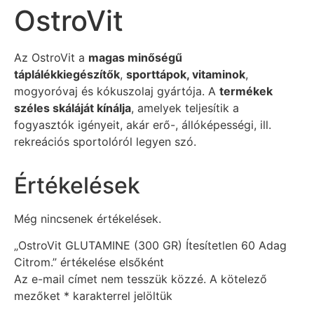
OstroVit
Az OstroVit a
magas minőségű
táplálékkiegészítők
,
sporttápok, vitaminok
,
mogyoróvaj és kókuszolaj gyártója. A
termékek
széles skáláját kínálja
, amelyek teljesítik a
fogyasztók igényeit, akár erő-, állóképességi, ill.
rekreációs sportolóról legyen szó.
Értékelések
Még nincsenek értékelések.
„OstroVit GLUTAMINE (300 GR) Ítesítetlen 60 Adag
Citrom.” értékelése elsőként
Az e-mail címet nem tesszük közzé.
A kötelező
mezőket
*
karakterrel jelöltük