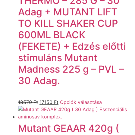
THERMO – 285 G – 30
Adag + MUTANT LIFT
TO KILL SHAKER CUP
600ML BLACK
(FEKETE) + Edzés előtti
stimuláns Mutant
Madness 225 g – PVL –
30 Adag.
18570
Ft
17150
Ft
Opciók választása
Mutant GEAAR 420g (