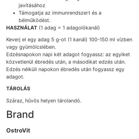
javításához
Támogatja az immunrendszert és a
bélműködést.
HASZNÁLAT
(1 adag = 1 adagolókanál)
Keverj el egy adag 5 g-ot (1 kanál) 100-150 ml vízben
vagy gyümölcslében.
Edzésnapokon napi két adagot fogyassz: az egyiket
közvetlenül ébredés után, a másodikat edzés után.
Edzés nélküli napokon ébredés után fogyassz egy
adagot.
TÁROLÁS
Száraz, hűvös helyen tárolandó.
Brand
OstroVit