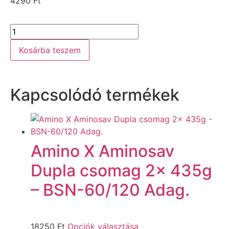
4290
Ft
Kosárba teszem
Kapcsolódó termékek
Amino X Aminosav
Dupla csomag 2x 435g
– BSN-60/120 Adag.
18250
Ft
Opciók választása