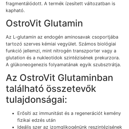
fragmentálódott. A termék ízesített változatban is
kapható.
OstroVit Glutamin
Az L-glutamin az endogén aminosavak csoportjába
tartozó szerves kémiai vegyület. Számos biológiai
funkció jellemzi, mint nitrogén transzporter vagy a
glutation és a nukleotidok szintézisének prekurzora.
A glükoneogenezis folyamatának egyik szubsztrátja.
Az OstroVit Glutaminban
található összetevők
tulajdonságai:
Erősíti az immunitást és a regenerációt kemény
fizikai edzés után
Ideális szer az izomglikogénünk reszintézisének