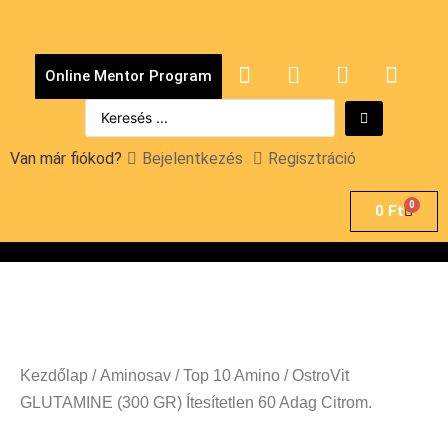
Online Mentor Program
Van már fiókod?
Bejelentkezés
Regisztráció
0
0
Ft
Kezdőlap
/
Aminosav
/
Top 10 Amino
/ OstroVit
GLUTAMINE (300 GR) Ítesítetlen 60 Adag Citrom.