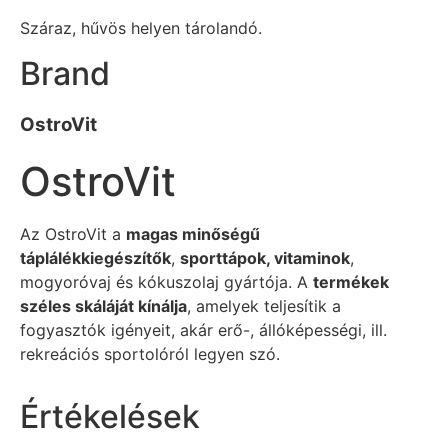
Száraz, hűvös helyen tárolandó.
Brand
OstroVit
OstroVit
Az OstroVit a
magas minőségű
táplálékkiegészítők
,
sporttápok, vitaminok
,
mogyoróvaj és kókuszolaj gyártója. A
termékek
széles skáláját kínálja
, amelyek teljesítik a
fogyasztók igényeit, akár erő-, állóképességi, ill.
rekreációs sportolóról legyen szó.
Értékelések