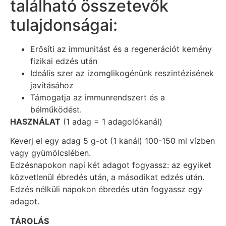
található összetevők
tulajdonságai:
Erősíti az immunitást és a regenerációt kemény
fizikai edzés után
Ideális szer az izomglikogénünk reszintézisének
javításához
Támogatja az immunrendszert és a
bélműködést.
HASZNÁLAT
(1 adag = 1 adagolókanál)
Keverj el egy adag 5 g-ot (1 kanál) 100-150 ml vízben
vagy gyümölcslében.
Edzésnapokon napi két adagot fogyassz: az egyiket
közvetlenül ébredés után, a másodikat edzés után.
Edzés nélküli napokon ébredés után fogyassz egy
adagot.
TÁROLÁS