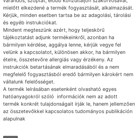
várandós, szoptat, előbb konzultáljon szakorvosával,
mielőtt elkezdené a termék fogyasztását, alkalmazását.
Kérjük, minden esetben tartsa be az adagolási, tárolási
és egyéb instrukciókat.
Mindent megteszünk azért, hogy teljeskörű
tájékoztatást adjunk termékeinkről, azonban ha
bármilyen kérdése, aggálya lenne, kérjük vegye fel
velünk a kapcsolatot, különösen akkor, ha bármilyen
ételre, összetevőre allergiás vagy érzékeny. Az
instrukciók betartásának elmaradásából és a nem
megfelelő fogyasztásból eredő bármilyen károkért nem
vállalunk felelősséget.
A termék leírásában esetenként olvasható egyes
hatóanyagokról szóló információk nem az adott
termék konkrét tulajdonságait írják le, hanem jellemzően
az összetevőkkel kapcsolatos tudományos publikáción
alapulnak