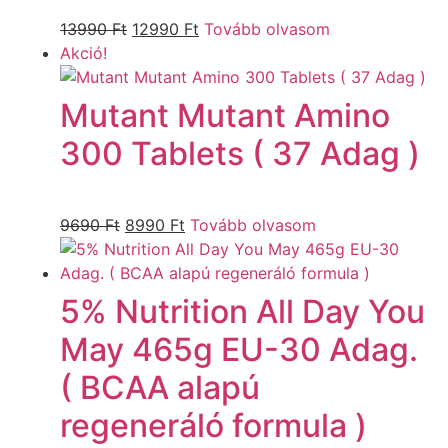
13990
Ft
12990
Ft
Tovább olvasom
Akció!
Mutant Mutant Amino
300 Tablets ( 37 Adag )
9690
Ft
8990
Ft
Tovább olvasom
5% Nutrition All Day You
May 465g EU-30 Adag.
( BCAA alapú
regeneráló formula )