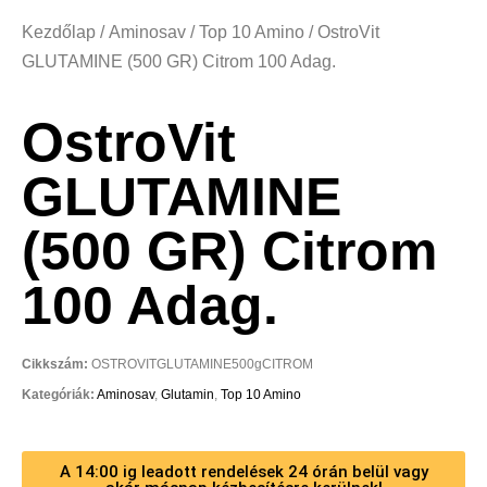
Kezdőlap
/
Aminosav
/
Top 10 Amino
/ OstroVit
GLUTAMINE (500 GR) Citrom 100 Adag.
OstroVit
GLUTAMINE
(500 GR) Citrom
100 Adag.
Cikkszám:
OSTROVITGLUTAMINE500gCITROM
Kategóriák:
Aminosav
,
Glutamin
,
Top 10 Amino
A 14:00 ig leadott rendelések 24 órán belül vagy