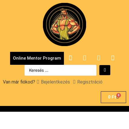
Online Mentor Program
Van már fiókod?
Bejelentkezés
Regisztráció
0
0
Ft