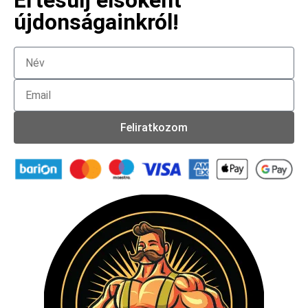
Értesülj elsőként
újdonságainkról!
Feliratkozom