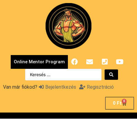
Online Mentor Program
Van már fiókod?
Bejelentkezés
Regisztráció
0
0
Ft