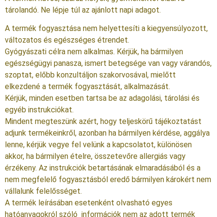
tárolandó. Ne lépje túl az ajánlott napi adagot.
A termék fogyasztása nem helyettesíti a kiegyensúlyozott,
változatos és egészséges étrendet.
Gyógyászati célra nem alkalmas. Kérjük, ha bármilyen
egészségügyi panasza, ismert betegsége van vagy várandós,
szoptat, előbb konzultáljon szakorvosával, mielőtt
elkezdené a termék fogyasztását, alkalmazását.
Kérjük, minden esetben tartsa be az adagolási, tárolási és
egyéb instrukciókat.
Mindent megteszünk azért, hogy teljeskörű tájékoztatást
adjunk termékeinkről, azonban ha bármilyen kérdése, aggálya
lenne, kérjük vegye fel velünk a kapcsolatot, különösen
akkor, ha bármilyen ételre, összetevőre allergiás vagy
érzékeny. Az instrukciók betartásának elmaradásából és a
nem megfelelő fogyasztásból eredő bármilyen károkért nem
vállalunk felelősséget.
A termék leírásában esetenként olvasható egyes
hatóanyagokról szóló információk nem az adott termék