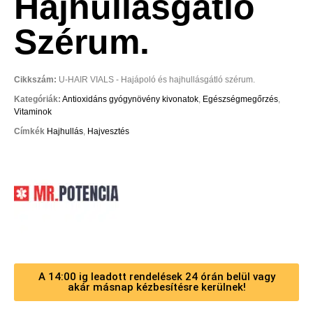
Hajhullásgátló
Szérum.
Cikkszám:
U-HAIR VIALS - Hajápoló és hajhullásgátló szérum.
Kategóriák:
Antioxidáns gyógynövény kivonatok
,
Egészségmegőrzés
,
Vitaminok
Címkék
Hajhullás
,
Hajvesztés
A 14:00 ig leadott rendelések 24 órán belül vagy
akár másnap kézbesítésre kerülnek!