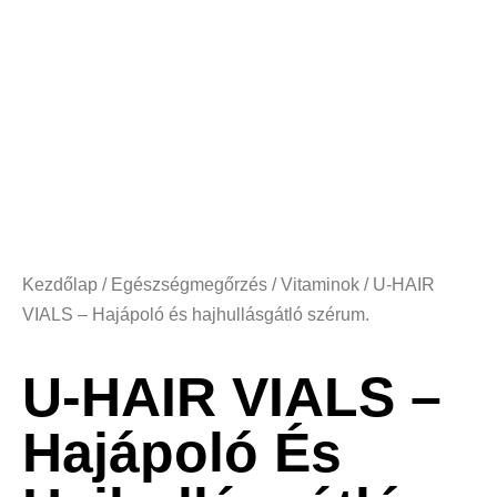
Kezdőlap
/
Egészségmegőrzés
/
Vitaminok
/ U-HAIR
VIALS – Hajápoló és hajhullásgátló szérum.
U-HAIR VIALS –
Hajápoló És