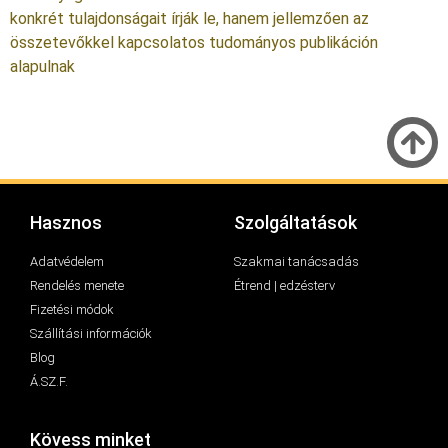
konkrét tulajdonságait írják le, hanem jellemzően az
összetevőkkel kapcsolatos tudományos publikáción
alapulnak
Hasznos
Szolgáltatások
Adatvédelem
Szakmai tanácsadás
Rendelés menete
Étrend | edzésterv
Fizetési módok
Szállítási információk
Blog
Á.SZ.F.
Kövess minket