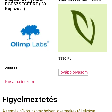
EGÉSZSÉGÉÉRT ( 30
Kapszula )
9990
Ft
2990
Ft
Tovább olvasom
Kosárba teszem
Figyelmeztetés
A termék hűvös, száraz helyen, gyermekektől elzárva