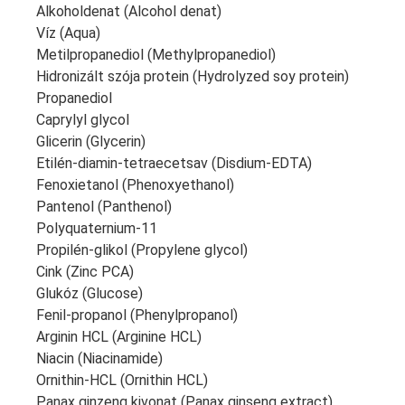
Alkoholdenat (Alcohol denat)
Víz (Aqua)
Metilpropanediol (Methylpropanediol)
Hidronizált szója protein (Hydrolyzed soy protein)
Propanediol
Caprylyl glycol
Glicerin (Glycerin)
Etilén-diamin-tetraecetsav (Disdium-EDTA)
Fenoxietanol (Phenoxyethanol)
Pantenol (Panthenol)
Polyquaternium-11
Propilén-glikol (Propylene glycol)
Cink (Zinc PCA)
Glukóz (Glucose)
Fenil-propanol (Phenylpropanol)
Arginin HCL (Arginine HCL)
Niacin (Niacinamide)
Ornithin-HCL (Ornithin HCL)
Panax ginzeng kivonat (Panax ginseng extract)