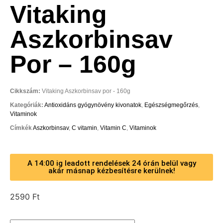
Vitaking
Aszkorbinsav
Por – 160g
Cikkszám:
Vitaking Aszkorbinsav por - 160g
Kategóriák:
Antioxidáns gyógynövény kivonatok
,
Egészségmegőrzés
,
Vitaminok
Címkék
Aszkorbinsav
,
C vitamin
,
Vitamin C
,
Vitaminok
A 14:00 ig leadott rendelések 24 órán belül vagy
akár másnap kézbesítésre kerülnek!
2590
Ft