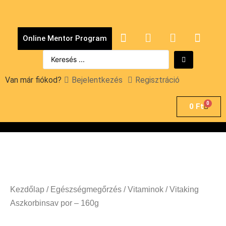
Online Mentor Program
Van már fiókod?
Bejelentkezés
Regisztráció
0
0
Ft
Kezdőlap
/
Egészségmegőrzés
/
Vitaminok
/ Vitaking
Aszkorbinsav por – 160g