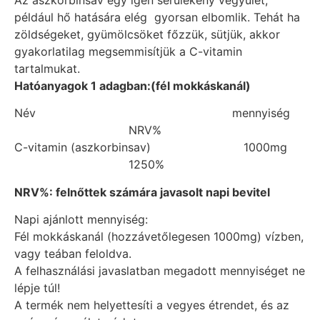
például hő hatására elég gyorsan elbomlik. Tehát ha
zöldségeket, gyümölcsöket főzzük, sütjük, akkor
gyakorlatilag megsemmisítjük a C-vitamin
tartalmukat.
Hatóanyagok 1 adagban:(fél mokkáskanál)
Név mennyiség
NRV%
C-vitamin (aszkorbinsav) 1000mg
1250%
NRV%: felnőttek számára javasolt napi bevitel
Napi ajánlott mennyiség:
Fél mokkáskanál (hozzávetőlegesen 1000mg) vízben,
vagy teában feloldva.
A felhasználási javaslatban megadott mennyiséget ne
lépje túl!
A termék nem helyettesíti a vegyes étrendet, és az