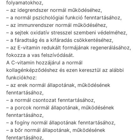
folyamatokhoz,
– az idegrendszer normál műkö­déséhez,
– a normál pszichológiai funkció fenntartásához,
– az immunrendszer normál működéséhez,
– a sejtek oxidatív stresszel szembeni védelméhez,
– a fáradtság és a kifáradás csök­kentéséhez,
– az E-vitamin redukált formájának regenerálásához,
fokozza a vas felszívódását.
A C-vitamin hozzájárul a normál
kollagénképződéshez és ezen keresztül az alábbi
funkciókhoz:
– az erek normál állapotának, műkö­désének
fenntartásához,
– a normál csontozat fenntartásához,
– a porcok normál állapotának, műkö­désének
fenntartásához,
– a fogíny normál állapotának fenntar­tásához,
– a bőr normál állapotának, működésének
fenntartásá­hoz,