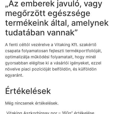
„Az emberek javuló, vagy
megőrzött egészsége
termékeink által, amelynek
tudatában vannak”
A fenti céltól vezérelve a Vitaking Kft. szakértő
csapata folyamatosan fejleszti termékportfolióját,
optimalizálja működési folyamatait, hogy minél
gyorsabban elégítse ki a vásárlói igényeket, ezzel
növelve piaci pozícióját belföldön, és külföldön
egyaránt.
Értékelések
Még nincsenek értékelések.
„Vitaking Aszkorbinsav por – 160g” értékelése