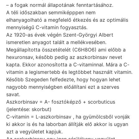
– a fogak normál állapotának fenntartásához.
A téli időszakban semmiképppen nem
elhanyagolható a megfelelő étkezés és az optimális
mennyiségű C-vitamin fogyasztás.
Az 1920-as évek végén Szent-Györgyi Albert
ismeretlen anyagot talált a mellékvesében.
Megállapította összetételét (C6H8O6) ami előbb a
hexuronsav, később pedig az aszkorbinsav nevet
kapta. Ekkor azonosította a C-vitaminnal. Mára a C-
vitamin a legismertebb és legtöbbet használt vitamin.
Később Szegeden felfedezte, hogy hogyan lehet
nagyobb mennyiségben előállítani ezt a szerves
savat.
Aszkorbinsav = A- fosztóképző + scorbuticus
(jelentése: skorbut)
C-vitamin = L-aszkorbinsav , ha gyümölcsből vonják
ki akkor is és ha laborban állítják elő akkor is ugyan
azt a vegyületet kapjuk.
Az aszkorbinsav egy igen sérülékeny vegyület,