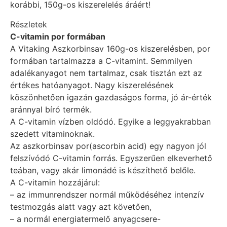
korábbi, 150g-os kiszerelelés áráért!
Részletek
C-vitamin por formában
A Vitaking Aszkorbinsav 160g-os kiszerelésben, por
formában tartalmazza a C-vitamint. Semmilyen
adalékanyagot nem tartalmaz, csak tisztán ezt az
értékes hatóanyagot. Nagy kiszerelésének
köszönhetően igazán gazdaságos forma, jó ár-érték
aránnyal bíró termék.
A C-vitamin vízben oldódó. Egyike a leggyakrabban
szedett vitaminoknak.
Az aszkorbinsav por(ascorbin acid) egy nagyon jól
felszívódó C-vitamin forrás. Egyszerűen elkeverhető
teában, vagy akár limonádé is készíthető belőle.
A C-vitamin hozzájárul:
– az immunrendszer normál működéséhez intenzív
test­mozgás alatt vagy azt köve­tően,
– a normál energiatermelő anyagcsere-