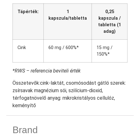
Tápérték:
1
0,25
kapszula/tabletta
kapszula /
tabletta (1
adag)
Cink
60 mg / 600%*
15 mg /
150%*
*RWS – referencia beviteli érték
Összetevők:
cink-laktát, csomósodást gátló szerek:
zsírsavak magnézium sói, szilícium-dioxid,
térfogatnövelő anyag: mikrokristályos cellulóz,
keményítő
Brand