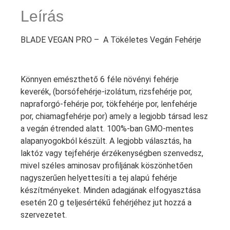
Leírás
BLADE VEGAN PRO – A Tökéletes Vegán Fehérje
Könnyen emészthető 6 féle növényi fehérje
keverék, (borsófehérje-izolátum, rizsfehérje por,
napraforgó-fehérje por, tökfehérje por, lenfehérje
por, chiamagfehérje por) amely a legjobb társad lesz
a vegán étrended alatt. 100%-ban GMO-mentes
alapanyogokból készült. A legjobb választás, ha
laktóz vagy tejfehérje érzékenységben szenvedsz,
mivel széles aminosav profiljának köszönhetően
nagyszerűen helyettesíti a tej alapú fehérje
készítményeket. Minden adagjának elfogyasztása
esetén 20 g teljesértékű fehérjéhez jut hozzá a
szervezetet.