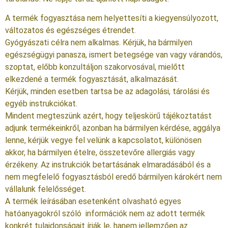
A termék fogyasztása nem helyettesíti a kiegyensúlyozott,
változatos és egészséges étrendet.
Gyógyászati célra nem alkalmas. Kérjük, ha bármilyen
egészségügyi panasza, ismert betegsége van vagy várandós,
szoptat, előbb konzultáljon szakorvosával, mielőtt
elkezdené a termék fogyasztását, alkalmazását.
Kérjük, minden esetben tartsa be az adagolási, tárolási és
egyéb instrukciókat.
Mindent megteszünk azért, hogy teljeskörű tájékoztatást
adjunk termékeinkről, azonban ha bármilyen kérdése, aggálya
lenne, kérjük vegye fel velünk a kapcsolatot, különösen
akkor, ha bármilyen ételre, összetevőre allergiás vagy
érzékeny. Az instrukciók betartásának elmaradásából és a
nem megfelelő fogyasztásból eredő bármilyen károkért nem
vállalunk felelősséget.
A termék leírásában esetenként olvasható egyes
hatóanyagokról szóló információk nem az adott termék
konkrét tulajdonságait írják le, hanem jellemzően az