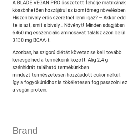
A BLADE VEGAN PRO összetett fehérje mátrixának
köszönhetően hozzájárul az izomtömeg növelésben.
Hiszen bivaly erős szeretnél lenni igaz? – Akkor edd
te is azt, amit a bivaly… Növényt! Minden adagjában
6460 mg esszenciális aminosavat találsz azon belül
3130 mg BCAA-t.
Azonban, ha szigorú diétát követsz se kell tovább
keresgélned a termékeink között. Alig 2,4 g
szénhidrát található termékünkben
mindezt természetesen hozzáadott cukor nélkül,
így a fogyókúrádhoz is tökéletesen fog passzolni ez
a vegán protein.
Brand