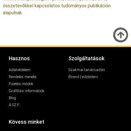
összetevőkkel kapcsolatos tudományos publikáción
alapulnak
Hasznos
Szolgáltatások
Adatvédelem
Szakmai tanácsadás
Rendelés menete
Étrend | edzésterv
Fizetési módok
Szállítási információk
Blog
Á.SZ.F.
Kövess minket