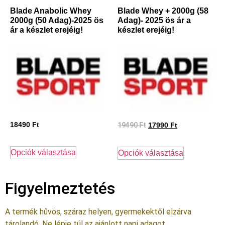
Blade Anabolic Whey
Blade Whey + 2000g (58
2000g (50 Adag)-2025 ös
Adag)- 2025 ös ár a
ár a készlet erejéig!
készlet erejéig!
18490
Ft
19490
Ft
17990
Ft
Opciók választása
Opciók választása
Figyelmeztetés
A termék hűvös, száraz helyen, gyermekektől elzárva
tárolandó. Ne lépje túl az ajánlott napi adagot.