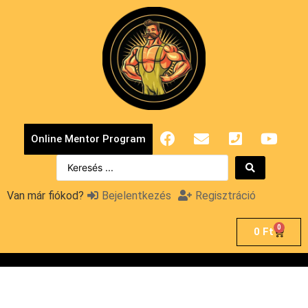
Online Mentor Program
Van már fiókod?
Bejelentkezés
Regisztráció
0
0
Ft