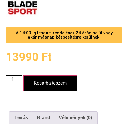
A 14:00 ig leadott rendelések 24 órán belül vagy
akár másnap kézbesítésre kerülnek!
13990
Ft
Kosárba teszem
Leírás
Brand
Vélemények (0)