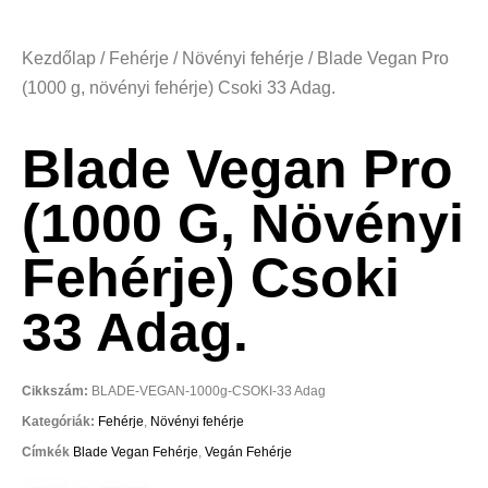
Kezdőlap
/
Fehérje
/
Növényi fehérje
/ Blade Vegan Pro
(1000 g, növényi fehérje) Csoki 33 Adag.
Blade Vegan Pro
(1000 G, Növényi
Fehérje) Csoki
33 Adag.
Cikkszám:
BLADE-VEGAN-1000g-CSOKI-33 Adag
Kategóriák:
Fehérje
,
Növényi fehérje
Címkék
Blade Vegan Fehérje
,
Vegán Fehérje