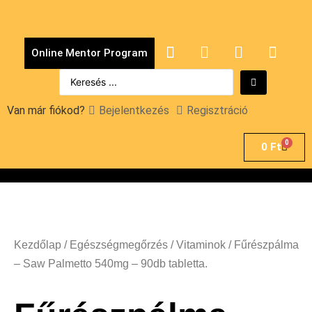
Online Mentor Program
Van már fiókod?
Bejelentkezés
Regisztráció
0
0
Ft
Kezdőlap
/
Egészségmegőrzés
/
Vitaminok
/ Fűrészpálma
– Saw Palmetto 540mg – 90db tabletta.