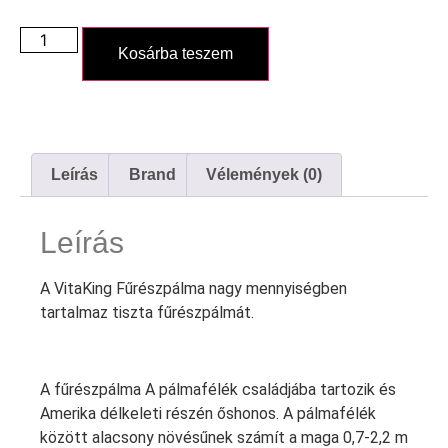
Kosárba teszem
Leírás
Brand
Vélemények (0)
Leírás
A VitaKing Fűrészpálma nagy mennyiségben
tartalmaz tiszta fűrészpálmát.
A fűrészpálma A pálmafélék családjába tartozik és
Amerika délkeleti részén őshonos. A pálmafélék
között alacsony növésűnek számít a maga 0,7-2,2 m