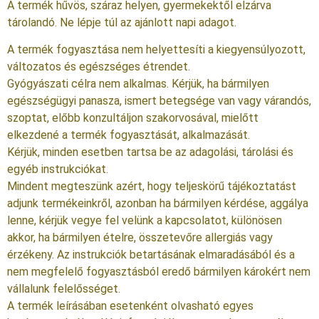
A termék hűvös, száraz helyen, gyermekektől elzárva
tárolandó. Ne lépje túl az ajánlott napi adagot.
A termék fogyasztása nem helyettesíti a kiegyensúlyozott,
változatos és egészséges étrendet.
Gyógyászati célra nem alkalmas. Kérjük, ha bármilyen
egészségügyi panasza, ismert betegsége van vagy várandós,
szoptat, előbb konzultáljon szakorvosával, mielőtt
elkezdené a termék fogyasztását, alkalmazását.
Kérjük, minden esetben tartsa be az adagolási, tárolási és
egyéb instrukciókat.
Mindent megteszünk azért, hogy teljeskörű tájékoztatást
adjunk termékeinkről, azonban ha bármilyen kérdése, aggálya
lenne, kérjük vegye fel velünk a kapcsolatot, különösen
akkor, ha bármilyen ételre, összetevőre allergiás vagy
érzékeny. Az instrukciók betartásának elmaradásából és a
nem megfelelő fogyasztásból eredő bármilyen károkért nem
vállalunk felelősséget.
A termék leírásában esetenként olvasható egyes