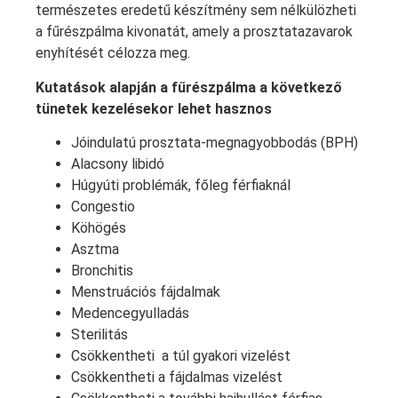
természetes eredetű készítmény sem nélkülözheti
a fűrészpálma kivonatát, amely a prosztatazavarok
enyhítését célozza meg.
Kutatások alapján a fűrészpálma a következő
tünetek kezelésekor lehet hasznos
Jóindulatú prosztata-megnagyobbodás (BPH)
Alacsony libidó
Húgyúti problémák, főleg férfiaknál
Congestio
Köhögés
Asztma
Bronchitis
Menstruációs fájdalmak
Medencegyulladás
Sterilitás
Csökkentheti a túl gyakori vizelést
Csökkentheti a fájdalmas vizelést