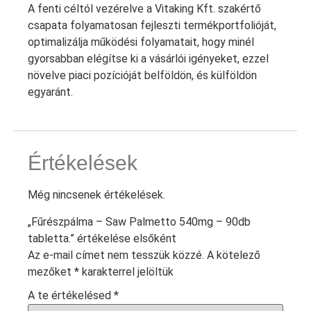
A fenti céltól vezérelve a Vitaking Kft. szakértő
csapata folyamatosan fejleszti termékportfolióját,
optimalizálja működési folyamatait, hogy minél
gyorsabban elégítse ki a vásárlói igényeket, ezzel
növelve piaci pozícióját belföldön, és külföldön
egyaránt.
Értékelések
Még nincsenek értékelések.
„Fűrészpálma – Saw Palmetto 540mg – 90db
tabletta.” értékelése elsőként
Az e-mail címet nem tesszük közzé.
A kötelező
mezőket
*
karakterrel jelöltük
A te értékelésed
*