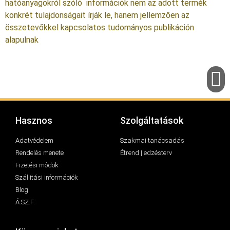
hatóanyagokról szóló információk nem az adott termék
konkrét tulajdonságait írják le, hanem jellemzően az
összetevőkkel kapcsolatos tudományos publikáción
alapulnak
Hasznos
Szolgáltatások
Adatvédelem
Szakmai tanácsadás
Rendelés menete
Étrend | edzésterv
Fizetési módok
Szállítási információk
Blog
Á.SZ.F.