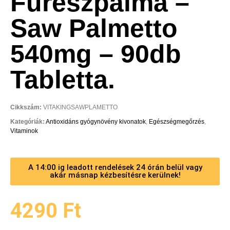
Fűrészpálma –
Saw Palmetto
540mg – 90db
Tabletta.
Cikkszám:
VITAKINGSAWPLAMETTO
Kategóriák:
Antioxidáns gyógynövény kivonatok
,
Egészségmegőrzés
,
Vitaminok
A 14:00 ig leadott rendelések 24 órán belül vagy
akár másnap kézbesítésre kerülnek!
4290
Ft