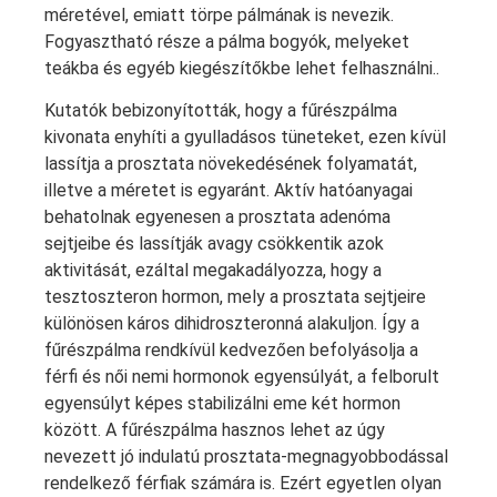
méretével, emiatt törpe pálmának is nevezik.
Fogyasztható része a pálma bogyók, melyeket
teákba és egyéb kiegészítőkbe lehet felhasználni..
Kutatók bebizonyították, hogy a fűrészpálma
kivonata enyhíti a gyulladásos tüneteket, ezen kívül
lassítja a prosztata növekedésének folyamatát,
illetve a méretet is egyaránt. Aktív hatóanyagai
behatolnak egyenesen a prosztata adenóma
sejtjeibe és lassítják avagy csökkentik azok
aktivitását, ezáltal megakadályozza, hogy a
tesztoszteron hormon, mely a prosztata sejtjeire
különösen káros dihidroszteronná alakuljon. Így a
fűrészpálma rendkívül kedvezően befolyásolja a
férfi és női nemi hormonok egyensúlyát, a felborult
egyensúlyt képes stabilizálni eme két hormon
között. A fűrészpálma hasznos lehet az úgy
nevezett jó indulatú prosztata-megnagyobbodással
rendelkező férfiak számára is. Ezért egyetlen olyan