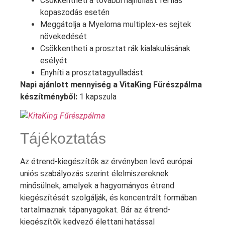
Csökkentheti a további hajhullást férfias
kopaszodás esetén
Meggátolja a Myeloma multiplex-es sejtek
növekedését
Csökkentheti a prosztat rák kialakulásának
esélyét
Enyhíti a prosztatagyulladást
Napi ajánlott mennyiség a VitaKing Fűrészpálma
készítményből:
1 kapszula
Tájékoztatás
Az étrend-kiegészítők az érvényben levő európai
uniós szabályozás szerint élelmiszereknek
minősülnek, amelyek a hagyományos étrend
kiegészítését szolgálják, és koncentrált formában
tartalmaznak tápanyagokat. Bár az étrend-
kiegészítők kedvező élettani hatással