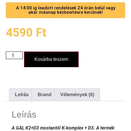
A 14:00 ig leadott rendelések 24 órán belül vagy
akár másnap kézbesítésre kerülnek!
4590
Ft
Kosárba teszem
Leírás
Brand
Vélemények (0)
Leírás
A GAL K2+D3 mostantól K-komplex + D3. A termék