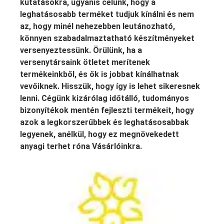
kutatásokra, ugyanis célunk, hogy a
leghatásosabb terméket tudjuk kínálni és nem
az, hogy minél nehezebben leutánozható,
könnyen szabadalmaztatható készítményeket
versenyeztessünk. Örülünk, ha a
versenytársaink ötletet merítenek
termékeinkből, és ők is jobbat kínálhatnak
vevőiknek. Hisszük, hogy így is lehet sikeresnek
lenni. Cégünk kizárólag időtálló, tudományos
bizonyítékok mentén fejleszti termékeit, hogy
azok a legkorszerűbbek és leghatásosabbak
legyenek, anélkül, hogy ez megnövekedett
anyagi terhet róna Vásárlóinkra.