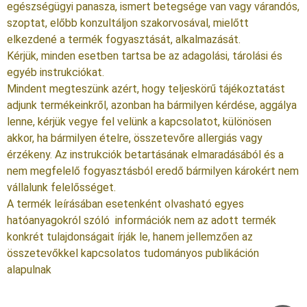
egészségügyi panasza, ismert betegsége van vagy várandós,
szoptat, előbb konzultáljon szakorvosával, mielőtt
elkezdené a termék fogyasztását, alkalmazását.
Kérjük, minden esetben tartsa be az adagolási, tárolási és
egyéb instrukciókat.
Mindent megteszünk azért, hogy teljeskörű tájékoztatást
adjunk termékeinkről, azonban ha bármilyen kérdése, aggálya
lenne, kérjük vegye fel velünk a kapcsolatot, különösen
akkor, ha bármilyen ételre, összetevőre allergiás vagy
érzékeny. Az instrukciók betartásának elmaradásából és a
nem megfelelő fogyasztásból eredő bármilyen károkért nem
vállalunk felelősséget.
A termék leírásában esetenként olvasható egyes
hatóanyagokról szóló információk nem az adott termék
konkrét tulajdonságait írják le, hanem jellemzően az
összetevőkkel kapcsolatos tudományos publikáción
alapulnak