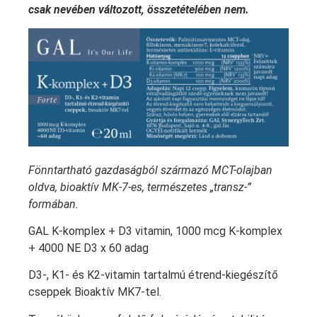
csak nevében változott, összetételében nem.
Fönntartható gazdaságból származó MCT-olajban
oldva, bioaktív MK-7-es, természetes „transz-”
formában.
GAL K-komplex + D3 vitamin, 1000 mcg K-komplex
+ 4000 NE D3 x 60 adag
D3-, K1- és K2-vitamin tartalmú étrend-kiegészítő
cseppek Bioaktív MK7-tel.