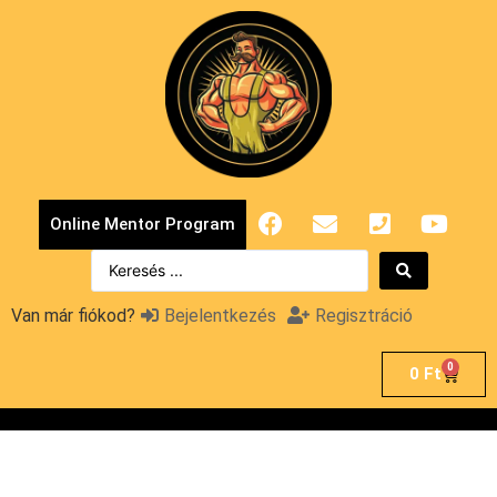
Online Mentor Program
Van már fiókod?
Bejelentkezés
Regisztráció
0
0
Ft