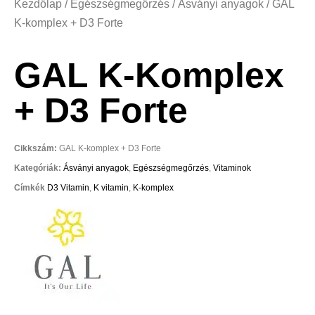
Kezdőlap
/
Egészségmegőrzés
/
Ásványi anyagok
/ GAL
K-komplex + D3 Forte
GAL K-Komplex
+ D3 Forte
Cikkszám:
GAL K-komplex + D3 Forte
Kategóriák:
Ásványi anyagok
,
Egészségmegőrzés
,
Vitaminok
Címkék
D3 Vitamin
,
K vitamin
,
K-komplex