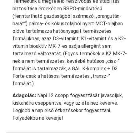
Termékünk a megfelelő felszívódás és stabilitás
biztosítása érdekében RSPO-minősítésű
(fenntartható gazdaságból származó, „orangután-
barát”) pálma- és kókuszolajból nyert MCT-olajban
oldva tartalmazza hatóanyagait természetes
formájukban, azaz D3-vitamint, K1-vitamint és a K2-
vitamin bioaktív MK-7-es szója allergént sem
tartalmazó változatát. (Egyes termékek a K2 MK-7-
nek a nem természetes, kevésbé hatásos „cisz-”
formáját is tartalmazzák, a GAL K-komplex + D3
Forte csak a hatásos, természetes „transz-”
formáját.)
Adagolás:
Napi 12 csepp fogyasztását javasoljuk,
kiskanálra cseppentve, vagy az ételhez keverve.
Legjobb a nap első étkezésekor fogyasztani.
Folyadékba ne keverje!