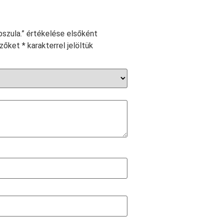
szula.” értékelése elsőként
ezőket
*
karakterrel jelöltük