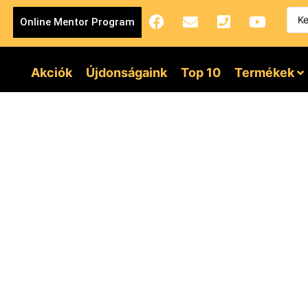
Online Mentor Program
Akciók
Újdonságaink
Top 10
Termékek