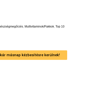
gészségmegőrzés
,
Multivitaminok/Pakkok
,
Top 10
 akár másnap kézbesítésre kerülnek!