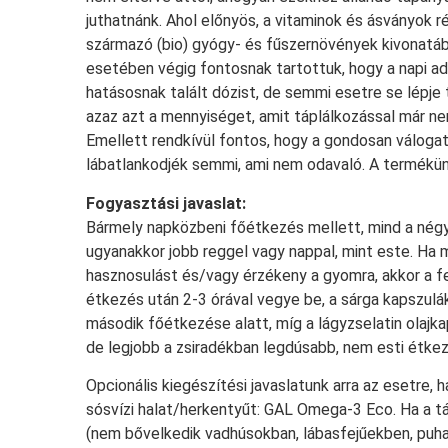
juthatnánk. Ahol előnyös, a vitaminok és ásványok 
származó (bio) gyógy- és fűszernövények kivonatá
esetében végig fontosnak tartottuk, hogy a napi ad
hatásosnak talált dózist, de semmi esetre se lépje
azaz azt a mennyiséget, amit táplálkozással már n
Emellett rendkívül fontos, hogy a gondosan váloga
lábatlankodjék semmi, ami nem odavaló. A termékün
Fogyasztási javaslat:
Bármely napközbeni főétkezés mellett, mind a nég
ugyanakkor jobb reggel vagy nappal, mint este. Ha m
hasznosulást és/vagy érzékeny a gyomra, akkor a f
étkezés után 2-3 órával vegye be, a sárga kapszulák
második főétkezése alatt, míg a lágyzselatin olajk
de legjobb a zsiradékban legdúsabb, nem esti étkez
Opcionális kiegészítési javaslatunk arra az esetre,
sósvízi halat/herkentyűt: GAL Omega-3 Eco. Ha a 
(nem bővelkedik vadhúsokban, lábasfejűekben, puh