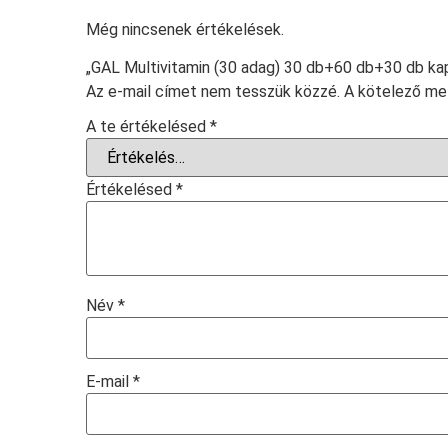
Még nincsenek értékelések.
„GAL Multivitamin (30 adag) 30 db+60 db+30 db kap
Az e-mail címet nem tesszük közzé.
A kötelező m
A te értékelésed
*
Értékelésed
*
Név
*
E-mail
*