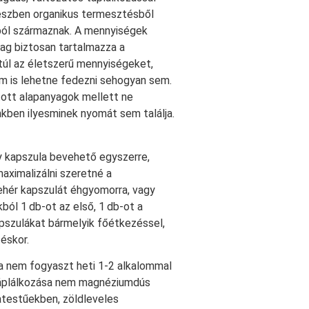
részben organikus termesztésből
ból származnak. A mennyiségek
ag biztosan tartalmazza a
 túl az életszerű mennyiségeket,
em is lehetne fedezni sehogyan sem.
tott alapanyagok mellett ne
kben ilyesminek nyomát sem találja.
y kapszula bevehető egyszerre,
aximalizálni szeretné a
ehér kapszulát éhgyomorra, vagy
ból 1 db-ot az első, 1 db-ot a
apszulákat bármelyik főétkezéssel,
éskor.
 ha nem fogyaszt heti 1-2 alkalommal
táplálkozása nem magnéziumdús
atestűekben, zöldleveles