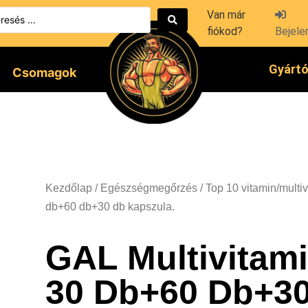
Van már
fiókod?
Bejele
Gyárt
Csomagok
Kezdőlap
/
Egészségmegőrzés
/
Top 10 vitamin/multi
db+60 db+30 db kapszula.
GAL Multivitami
30 Db+60 Db+3