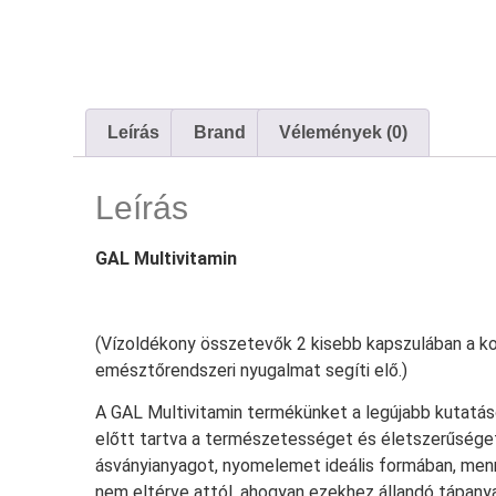
Leírás
Brand
Vélemények (0)
Leírás
GAL Multivitamin
(Vízoldékony összetevők 2 kisebb kapszulában a kor
emésztőrendszeri nyugalmat segíti elő.)
A GAL Multivitamin termékünket a legújabb kutatás
előtt tartva a természetességet és életszerűséget
ásványianyagot, nyomelemet ideális formában, men
nem eltérve attól, ahogyan ezekhez állandó tápany