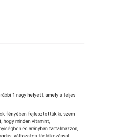
ábbi 1 nagy helyett, amely a teljes
ok fényében fejlesztettük ki, szem
, hogy minden vitamint,
nyiségben és arányban tartalmazzon,
agdús, változatos táplálkozással