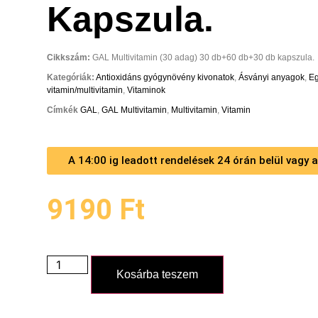
Kapszula.
Cikkszám:
GAL Multivitamin (30 adag) 30 db+60 db+30 db kapszula.
Kategóriák:
Antioxidáns gyógynövény kivonatok
,
Ásványi anyagok
,
E
vitamin/multivitamin
,
Vitaminok
Címkék
GAL
,
GAL Multivitamin
,
Multivitamin
,
Vitamin
A 14:00 ig leadott rendelések 24 órán belül vagy
9190
Ft
Kosárba teszem