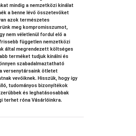
kat mindig a nemzetközi kínálat
mék a benne lévő összetevőket
yan azok természetes
 tűrünk meg kompromisszumot,
 nem véletlenül fordul elő a
gfrissebb független nemzetközi
k által megrendezett költséges
abb terméket tudjuk kínálni és
könnyen szabadalmaztatható
a versenytársaink ötletet
atnak vevőiknek. Hisszük, hogy így
tálló, tudományos bizonyítékok
rszerűbbek és leghatásosabbak
i terhet róna Vásárlóinkra.