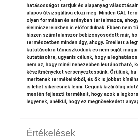
hatásosságot tartjuk és alapanyag választásain
alapos átvizsgálása előzi meg. Minden GAL ter
olyan formában és arányban tartalmazza, ahog
élelmiszereinkben is előfordulnak. Ebben nem
hiszen számtalanszor bebizonyosodott már, hogy
természetben minden úgy, ahogy. Emellett a le
kutatásokra támaszkodunk és nem saját magun
kutatásokra, ugyanis célunk, hogy a leghatásos
nem az, hogy minél nehezebben leutánozható, 
készítményeket versenyeztessünk. Örülünk, ha 
merítenek termékeinkből, és ők is jobbat kínálh
is lehet sikeresnek lenni. Cégünk kizárólag idő
mentén fejleszti termékeit, hogy azok a legko
legyenek, anélkül, hogy ez megnövekedett anyag
Értékelések