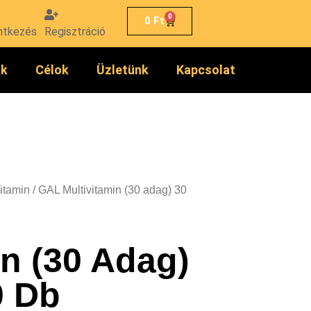
0
0
Ft
ntkezés
Regisztráció
ók
Célok
Üzletünk
Kapcsolat
vitamin
/ GAL Multivitamin (30 adag) 30
n (30 Adag)
0 Db