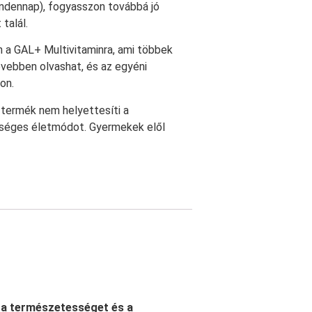
ndennap), fogyasszon továbbá jó
talál.
n a GAL+ Multivitaminra, ami többek
ővebben olvashat, és az egyéni
on.
A termék nem helyettesíti a
zséges életmódot. Gyermekek elől
 a természetességet és a