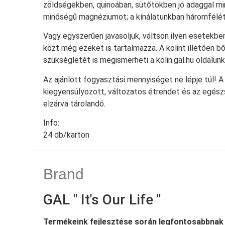
zöldségekben, quinoában, sütőtökben jó adaggal mi
minőségű magnéziumot; a kínálatunkban háromfélét 
Vagy egyszerűen javasoljuk, váltson ilyen esetekbe
közt még ezeket is tartalmazza. A kolint illetően b
szükségletét is megismerheti a kolin.gal.hu oldalunk
Az ajánlott fogyasztási mennyiséget ne lépje túl! 
kiegyensúlyozott, változatos étrendet és az egés
elzárva tárolandó.
Info:
24 db/karton
Brand
GAL " It's Our Life "
Termékeink fejlesztése során legfontosabbnak