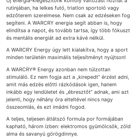
Új energia-kiegészítőnk komoly változást hozhat a
rutinjában, ha lelkes futó, triatlon sportoló vagy
edzőterem szerelmese. Nem csak az edzéseken fog
segíteni. A WARCRY energia segít abban is, hogy
elindítsa a napot, és tovább tartsa, így több fókuszt
és mentális energiát ad extra kávé nélkül.
A WARCRY Energy úgy lett kialakítva, hogy a sport
minden területén maximális teljesítményt nyújtson!
A WARCRY® Energy azonban nem túlzottan
stimuláló. Ez nem fogja azt a „kirepedt” érzést adni,
amit más edzés előtti rázkódások igen, hanem
inkább egy lendületet és „ébresztőt” adnak, ami azt
jelenti, hogy néhány óra elteltével nincs nagy
összeomlás, és ezt imádni fogod.
A teljes, teljesen átlátszó formula por formájában
kapható, három ízben: elektromos gyümölcsök, zöld
alma és savanyú görögdinnye.