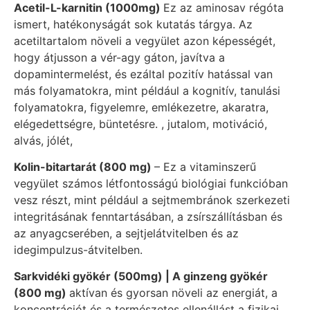
Acetil-L-karnitin (1000mg)
Ez az aminosav régóta
ismert, hatékonyságát sok kutatás tárgya. Az
acetiltartalom növeli a vegyület azon képességét,
hogy átjusson a vér-agy gáton, javítva a
dopamintermelést, és ezáltal pozitív hatással van
más folyamatokra, mint például a kognitív, tanulási
folyamatokra, figyelemre, emlékezetre, akaratra,
elégedettségre, büntetésre. , jutalom, motiváció,
alvás, jólét,
Kolin-bitartarát (800 mg)
– Ez a vitaminszerű
vegyület számos létfontosságú biológiai funkcióban
vesz részt, mint például a sejtmembránok szerkezeti
integritásának fenntartásában, a zsírszállításban és
az anyagcserében, a sejtjelátvitelben és az
idegimpulzus-átvitelben.
Sarkvidéki gyökér (500mg) | A ginzeng gyökér
(800 mg)
aktívan és gyorsan növeli az energiát, a
koncentrációt és a természetes ellenállást a fizikai