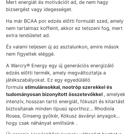
Mert energiát és motivációt ad, de nem hagy
bizsergést vagy idegességet.
Ha már BCAA por edzés előtti formulát szed, amely
nem tartalmaz koffeint, akkor ez tetszeni fog, mert
extra lendületet ad.
És valami teljesen új az asztalunkon, amire mások
nem figyeltek eléggé.
A Warcry® Energy egy új generációs energizáló
edzés előtti termék, amely megváltoztatja a
játékszabályokat. Ez egy egyedülálló
formula
stimulánsokkal, nootróp szerekkel és
tudományosan bizonyított összetevőkkel
, amelyek
intenzív, hosszan tartó energiát, fókuszt és kitartást
biztosítanak minden típusú sporthoz… Rhodiola
Rosea, Ginseng gyökér, Kókusz ásványi anyagok…
hogy csak néhányat említsünk .