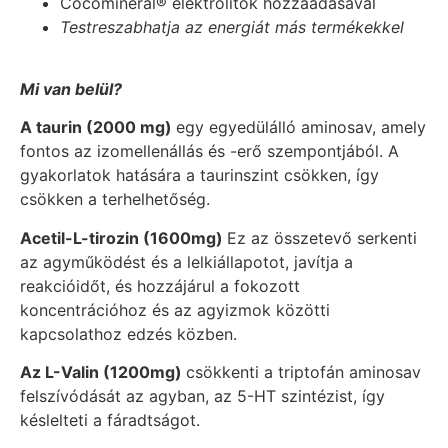
Cocomineral® elektrolitok hozzáadásával
Testreszabhatja az energiát más termékekkel
Mi van belül?
A taurin (2000 mg)
egy egyedülálló aminosav, amely
fontos az izomellenállás és -erő szempontjából. A
gyakorlatok hatására a taurinszint csökken, így
csökken a terhelhetőség.
Acetil-L-tirozin (1600mg)
Ez az összetevő serkenti
az agyműködést és a lelkiállapotot, javítja a
reakcióidőt, és hozzájárul a fokozott
koncentrációhoz és az agyizmok közötti
kapcsolathoz edzés közben.
Az L-Valin (1200mg)
csökkenti a triptofán aminosav
felszívódását az agyban, az 5-HT szintézist, így
késlelteti a fáradtságot.