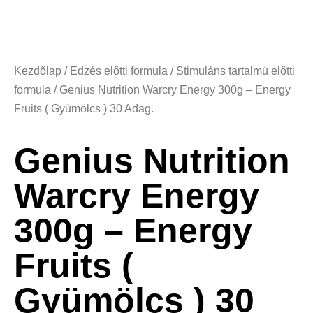
Kezdőlap
/
Edzés előtti formula
/
Stimuláns tartalmú előtti
formula
/ Genius Nutrition Warcry Energy 300g – Energy
Fruits ( Gyümölcs ) 30 Adag.
Genius Nutrition
Warcry Energy
300g – Energy
Fruits (
Gyümölcs ) 30