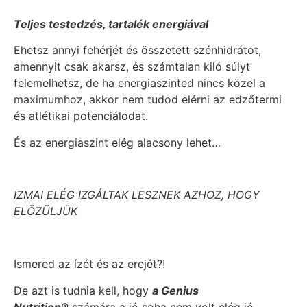
Teljes testedzés, tartalék energiával
Ehetsz annyi fehérjét és összetett szénhidrátot,
amennyit csak akarsz, és számtalan kiló súlyt
felemelhetsz, de ha energiaszinted nincs közel a
maximumhoz, akkor nem tudod elérni az edzőtermi
és atlétikai potenciálodat.
És az energiaszint elég alacsony lehet…
IZMAI ELÉG IZGÁLTAK LESZNEK AZHOZ, HOGY
ELÖZÜLJÜK
Ismered az ízét és az erejét?!
De azt is tudnia kell, hogy
a Genius
Nutrition®
számára a jó soha nem volt elég jó.