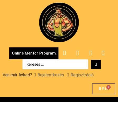
Online Mentor Program
Van már fiókod?
Bejelentkezés
Regisztráció
0
0
Ft