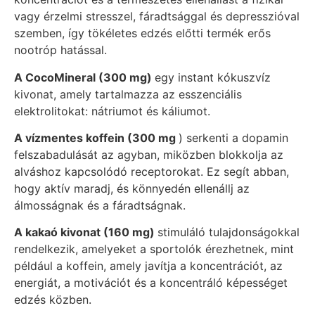
vagy érzelmi stresszel, fáradtsággal és depresszióval
szemben, így tökéletes edzés előtti termék erős
nootróp hatással.
A CocoMineral (300 mg)
egy instant kókuszvíz
kivonat, amely tartalmazza az esszenciális
elektrolitokat: nátriumot és káliumot.
A vízmentes koffein (300 mg
) serkenti a dopamin
felszabadulását az agyban, miközben blokkolja az
alváshoz kapcsolódó receptorokat. Ez segít abban,
hogy aktív maradj, és könnyedén ellenállj az
álmosságnak és a fáradtságnak.
A kakaó kivonat (160 mg)
stimuláló tulajdonságokkal
rendelkezik, amelyeket a sportolók érezhetnek, mint
például a koffein, amely javítja a koncentrációt, az
energiát, a motivációt és a koncentráló képességet
edzés közben.