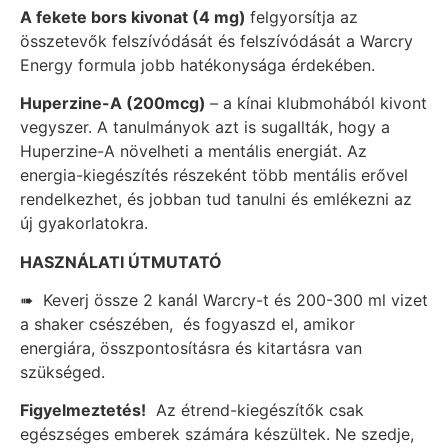
A fekete bors kivonat (4 mg)
felgyorsítja az
összetevők felszívódását és felszívódását a Warcry
Energy formula jobb hatékonysága érdekében.
Huperzine-A (200mcg)
– a kínai klubmohából kivont
vegyszer. A tanulmányok azt is sugallták, hogy a
Huperzine-A növelheti a mentális energiát. Az
energia-kiegészítés részeként több mentális erővel
rendelkezhet, és jobban tud tanulni és emlékezni az
új gyakorlatokra.
HASZNÁLATI ÚTMUTATÓ
➠
Keverj össze 2 kanál Warcry-t és 200-300 ml vizet
a shaker csészében,
és fogyaszd el, amikor
energiára, összpontosításra és kitartásra van
szükséged.
Figyelmeztetés!
Az étrend-kiegészítők csak
egészséges emberek számára készültek. Ne szedje,