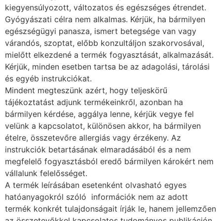
kiegyensúlyozott, változatos és egészséges étrendet.
Gyógyászati célra nem alkalmas. Kérjük, ha bármilyen
egészségügyi panasza, ismert betegsége van vagy
várandós, szoptat, előbb konzultáljon szakorvosával,
mielőtt elkezdené a termék fogyasztását, alkalmazását.
Kérjük, minden esetben tartsa be az adagolási, tárolási
és egyéb instrukciókat.
Mindent megteszünk azért, hogy teljeskörű
tájékoztatást adjunk termékeinkről, azonban ha
bármilyen kérdése, aggálya lenne, kérjük vegye fel
velünk a kapcsolatot, különösen akkor, ha bármilyen
ételre, összetevőre allergiás vagy érzékeny. Az
instrukciók betartásának elmaradásából és a nem
megfelelő fogyasztásból eredő bármilyen károkért nem
vállalunk felelősséget.
A termék leírásában esetenként olvasható egyes
hatóanyagokról szóló információk nem az adott
termék konkrét tulajdonságait írják le, hanem jellemzően
az összetevőkkel kapcsolatos tudományos publikáción