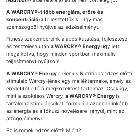
A WARCRY®-t több energiára, erőre és
koncentrációra
fejlesztettük ki
, így más
szemszögből nyújtva az edzésélményt.
Fitness szakembereink alapos kutatása, fejlesztése
és tesztelése után
a WARCRY® Energy
úgy lett
megalkotva, hogy minden sportban maximális
teljesítményt nyújtson!
A WARCRY® Energy
a Genius Nutritions edzés előtti,
stimuláló Warcry-jének egy mellékterméke, amely az
eredetitől eltérő megközelítést tartalmaz. Csakúgy,
mint a szokásos Warcry,
a WARCRY® Energy
is
tartalmaz stimulánsokat; formulája azonban inkább
az energia és a fókusz növelésére irányul, mint az
átfogó élményre.
Ez is remek edzés előtti! Miért?