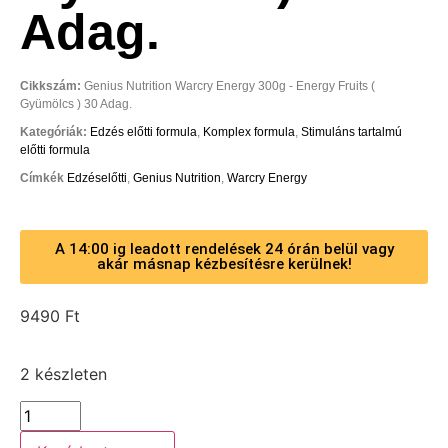
Adag.
Cikkszám:
Genius Nutrition Warcry Energy 300g - Energy Fruits (
Gyümölcs ) 30 Adag.
Kategóriák:
Edzés előtti formula
,
Komplex formula
,
Stimuláns tartalmú
előtti formula
Címkék
Edzéselőtti
,
Genius Nutrition
,
Warcry Energy
A 14:00 ig leadott rendelések 24 órán belül vagy
akár másnap kézbesítésre kerülnek!
9490
Ft
2 készleten