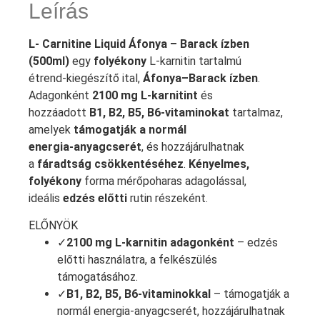
Leírás
L- Carnitine Liquid Áfonya – Barack ízben
(500ml)
egy
folyékony
L‑karnitin tartalmú
étrend‑kiegészítő ital,
Áfonya–Barack ízben
.
Adagonként
2100 mg L‑karnitint
és
hozzáadott
B1, B2, B5, B6‑vitaminokat
tartalmaz,
amelyek
támogatják a normál
energia‑anyagcserét
, és hozzájárulhatnak
a
fáradtság csökkentéséhez
.
Kényelmes,
folyékony
forma mérőpoharas adagolással,
ideális
edzés előtti
rutin részeként.
ELŐNYÖK
✓
2100 mg L‑karnitin adagonként
– edzés
előtti használatra, a felkészülés
támogatásához.
✓
B1, B2, B5, B6‑vitaminokkal
– támogatják a
normál energia‑anyagcserét, hozzájárulhatnak