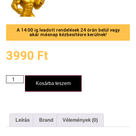
A 14:00 ig leadott rendelések 24 órán belül vagy
akár másnap kézbesítésre kerülnek!
3990
Ft
Kosárba teszem
Leírás
Brand
Vélemények (0)