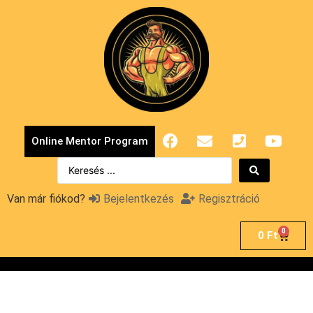
Online Mentor Program
Van már fiókod?
Bejelentkezés
Regisztráció
0
0
Ft