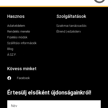
Hasznos
Szolgáltatások
Adatvédelem
Szakmai tanácsadás
Rendelés menete
Étrend | edzésterv
Fizetési módok
Szállítási információk
Blog
Á.SZ.F.
Kövess minket
Facebook
Értesülj elsőként újdonságainkról!