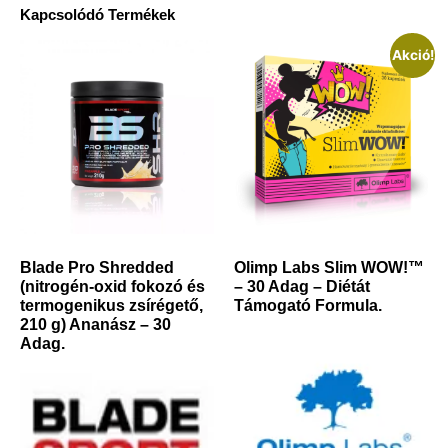
Kapcsolódó Termékek
Akció!
Blade Pro Shredded
Olimp Labs Slim WOW!™
(nitrogén-oxid fokozó és
– 30 Adag – Diétát
termogenikus zsírégető,
Támogató Formula.
210 g) Ananász – 30
Adag.