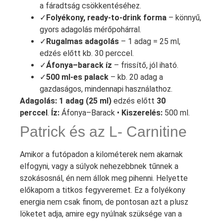
a fáradtság csökkentéséhez.
✓
Folyékony, ready‑to‑drink forma
– könnyű,
gyors adagolás mérőpohárral.
✓
Rugalmas adagolás
– 1 adag = 25 ml,
edzés előtt kb. 30 perccel.
✓
Áfonya–barack íz
– frissítő, jól iható.
✓
500 ml-es palack
– kb. 20 adag a
gazdaságos, mindennapi használathoz.
Adagolás:
1 adag (25 ml)
edzés előtt
30
perccel
.
Íz:
Áfonya–Barack •
Kiszerelés:
500 ml.
Patrick és az L- Carnitine
Amikor a futópadon a kilométerek nem akarnak
elfogyni, vagy a súlyok nehezebbnek tűnnek a
szokásosnál, én nem állok meg pihenni. Helyette
előkapom a titkos fegyveremet. Ez a folyékony
energia nem csak finom, de pontosan azt a plusz
löketet adja, amire egy nyúlnak szüksége van a