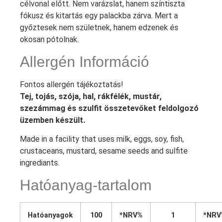
célvonal előtt. Nem varázslat, hanem színtiszta
fókusz és kitartás egy palackba zárva. Mert a
győztesek nem születnek, hanem edzenek és
okosan pótolnak.
Allergén Információ
Fontos allergén tájékoztatás!
Tej, tojás, szója, hal, rákfélék, mustár,
szezámmag és szulfit összetevőket feldolgozó
üzemben készült.
Made in a facility that uses milk, eggs, soy, fish,
crustaceans, mustard, sesame seeds and sulfite
ingrediants.
Hatóanyag-tartalom
Hatóanyagok
100
*NRV%
1
*NRV