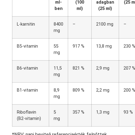
ml-
(100
adagban
(25 m
ben
ml)
(25 ml)
L-karnitin
8400
–
2100 mg
–
mg
B5-vitamin
55
917 %
13,8 mg
230 
mg
B6-vitamin
11,5
821 %
2,9 mg
207 
mg
B1-vitamin
8,9
809 %
2,2 mg
200 
mg
Riboflavin
5
357 %
1,3 mg
93 %
(B2-vitamin)
mg
*NRV: napi beviteli referenciaérték felnőttek