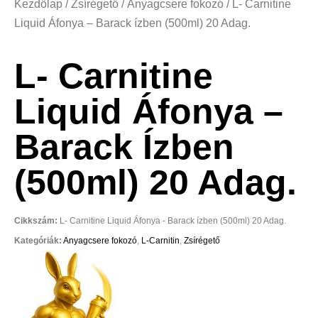
Kezdőlap
/
Zsírégető
/
Anyagcsere fokozó
/ L- Carnitine
Liquid Áfonya – Barack ízben (500ml) 20 Adag.
L- Carnitine
Liquid Áfonya –
Barack Ízben
(500ml) 20 Adag.
Cikkszám:
L- Carnitine Liquid Áfonya - Barack ízben (500ml) 20 Adag.
Kategóriák:
Anyagcsere fokozó
,
L-Carnitin
,
Zsírégető