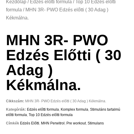
Kezdőlap
/
Edzés előtti formula
/
Top 10 Edzés előtti
formula
/ MHN 3R- PWO Edzés előtti ( 30 Adag )
Kékmálna.
MHN 3R- PWO
Edzés Előtti ( 30
Adag )
Kékmálna.
Cikkszám:
MHN 3R- PWO Edzés előtti ( 30 Adag ) Kékmálna.
Kategóriák:
Edzés előtti formula
,
Komplex formula
,
Stimuláns tartalmú
előtti formula
,
Top 10 Edzés előtti formula
Címkék
Edzés Előtti
,
MHN Perwitrol
,
Pre workout
,
Stimulans