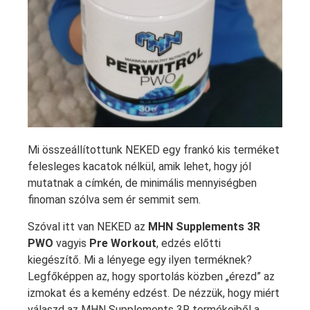
Mi összeállítottunk NEKED egy frankó kis terméket
felesleges kacatok nélkül, amik lehet, hogy jól
mutatnak a címkén, de minimális mennyiségben
finoman szólva sem ér semmit sem.
Szóval itt van NEKED az
MHN Supplements 3R
PWO
vagyis
Pre Workout
, edzés előtti
kiegészítő. Mi a lényege egy ilyen terméknek?
Legfőképpen az, hogy sportolás közben „érezd” az
izmokat és a kemény edzést. De nézzük, hogy miért
válaszd az MHN Supplements 3R termékeiből a