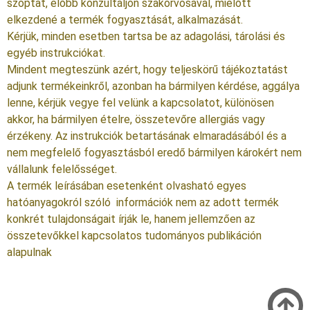
szoptat, előbb konzultáljon szakorvosával, mielőtt
elkezdené a termék fogyasztását, alkalmazását.
Kérjük, minden esetben tartsa be az adagolási, tárolási és
egyéb instrukciókat.
Mindent megteszünk azért, hogy teljeskörű tájékoztatást
adjunk termékeinkről, azonban ha bármilyen kérdése, aggálya
lenne, kérjük vegye fel velünk a kapcsolatot, különösen
akkor, ha bármilyen ételre, összetevőre allergiás vagy
érzékeny. Az instrukciók betartásának elmaradásából és a
nem megfelelő fogyasztásból eredő bármilyen károkért nem
vállalunk felelősséget.
A termék leírásában esetenként olvasható egyes
hatóanyagokról szóló információk nem az adott termék
konkrét tulajdonságait írják le, hanem jellemzően az
összetevőkkel kapcsolatos tudományos publikáción
alapulnak