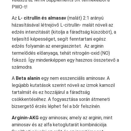
PWO-t!
Az
L- citrullin és almasav
(malát) 2:1 arányú
házasításával létrejövő L-citrullin- malát növeli az
edzés intenzitását (kitolja a fáradtság küszöböt), a
teljesítő képességet, segít fenntartani egész
edzés folyamán az energiaszintet. Az arginin
termelődés előanyaga, tehát nitrogén-oxid (NO)
fokozó. Így mindenképpen egy hasznos összetevő a
számodra.
A
Beta alanin
egy nem esszenciális aminosav. A
legújabb kutatások szerint növeli az izmok karnozil
tartalmát és ez hozzájárul a fáradtság
csökkentéséhez. A fogyasztása során átmeneti
bizsergető érzés léphet fel a bőr felszínén.
Arginin-AKG
egy aminosav, amely az arginin, mint
aminosav és az alfa ketoglutarát kombinációja.