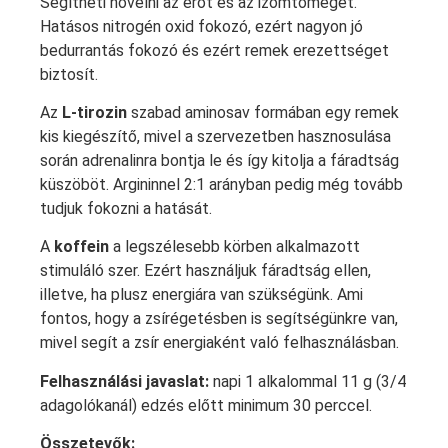
Segítheti növelni az erőt és az izomtömeget.
Hatásos nitrogén oxid fokozó, ezért nagyon jó
bedurrantás fokozó és ezért remek erezettséget
biztosít.
Az
L-tirozin
szabad aminosav formában egy remek
kis kiegészítő, mivel a szervezetben hasznosulása
során adrenalinra bontja le és így kitolja a fáradtság
küszöböt. Argininnel 2:1 arányban pedig még tovább
tudjuk fokozni a hatását.
A
koffein
a legszélesebb körben alkalmazott
stimuláló szer. Ezért használjuk fáradtság ellen,
illetve, ha plusz energiára van szükségünk. Ami
fontos, hogy a zsírégetésben is segítségünkre van,
mivel segít a zsír energiaként való felhasználásban.
Felhasználási javaslat:
napi 1 alkalommal 11 g (3/4
adagolókanál) edzés előtt minimum 30 perccel.
Összetevők: