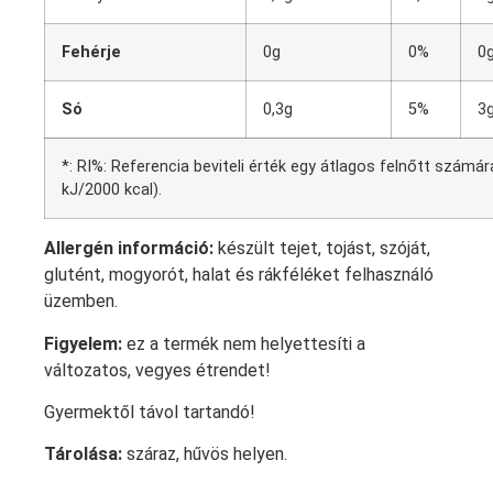
Fehérje
0g
0%
0
Só
0,3g
5%
3
*: RI%: Referencia beviteli érték egy átlagos felnőtt számá
kJ/2000 kcal).
Allergén információ:
készült tejet, tojást, szóját,
glutént, mogyorót, halat és rákféléket felhasználó
üzemben.
Figyelem:
ez a termék nem helyettesíti a
változatos, vegyes étrendet!
Gyermektől távol tartandó!
Tárolása:
száraz, hűvös helyen.