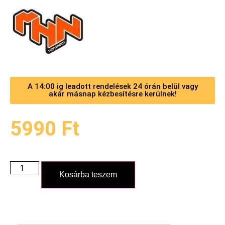
A 14:00 ig leadott rendelések 24 órán belül vagy
akár másnap kézbesítésre kerülnek!
5990
Ft
Kosárba teszem