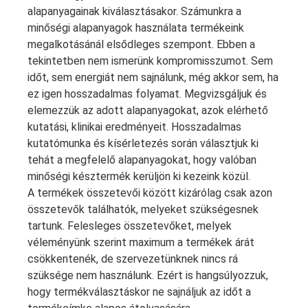
alapanyagainak kiválasztásakor. Számunkra a
minőségi alapanyagok használata termékeink
megalkotásánál elsődleges szempont. Ebben a
tekintetben nem ismerünk kompromisszumot. Sem
időt, sem energiát nem sajnálunk, még akkor sem, ha
ez igen hosszadalmas folyamat. Megvizsgáljuk és
elemezzük az adott alapanyagokat, azok elérhető
kutatási, klinikai eredményeit. Hosszadalmas
kutatómunka és kísérletezés során választjuk ki
tehát a megfelelő alapanyagokat, hogy valóban
minőségi késztermék kerüljön ki kezeink közül.
A termékek összetevői között kizárólag csak azon
összetevők találhatók, melyeket szükségesnek
tartunk. Felesleges összetevőket, melyek
véleményünk szerint maximum a termékek árát
csökkentenék, de szervezetünknek nincs rá
szüksége nem használunk. Ezért is hangsúlyozzuk,
hogy termékválasztáskor ne sajnáljuk az időt a