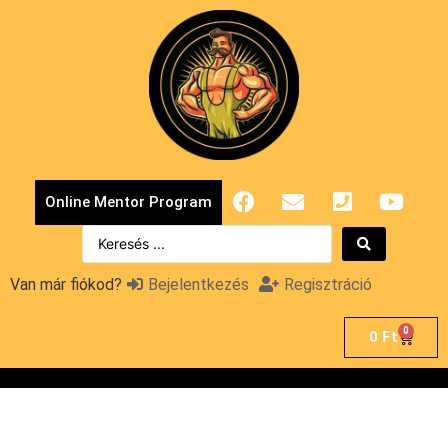
Online Mentor Program
Van már fiókod?
Bejelentkezés
Regisztráció
0
0
Ft