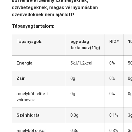
koffeinre érzékeny személyeknek,
szívbetegeknek, magas vérnyomásban
szenvedőknek nem ajánlott!
Tápanyagtartalom:
Tápanyagok:
egy adag
RI%*
1
tartalmaz(11g)
Energia
5kJ/1,2kcal
0%
5
Zsír
0g
0%
0
amelyből telített
0g
0%
0
zsírsavak
Szénhidrát
0,3g
0,1%
3
amelyből cukor
0,3g
0,3%
3