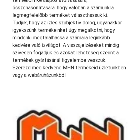
termékcímke alapos átolvasására,
összehasonlítására, hogy valóban a számunkra
legmegfelelőbb terméket választhassuk ki.
Tudjuk, hogy az ízlés szubjektív dolog, ugyanakkor
igyekszünk termékeinket úgy megalkotni, hogy
mindenki megtalálhassa a számára leginkább
kedvére való ízvilágot. A visszajelzéseket mindig
szívesen fogadjuk és azokat lehetőség szerint a
termékek gyártásánál figyelembe vesszük.
Szerezd meg kedvenc MHN termékeid üzletünkben
vagy a webáruházunkból.