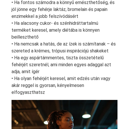
• Ha fontos számodra a könnyű emészthetőség, és
jól jönne egy fehérje laktáz, bromelain és papain
enzimekkel a jobb felszívódásért
• Ha alacsony cukor- és szénhidráttartalmú
terméket keresel, amely diétába is könnyen
beilleszthető
• Ha nemcsak a hatás, de az ízek is számítanak – és
szereted a krémes, trópusi inspirációjú shakeket
• Ha egy aspártámmentes, tiszta összetételű
fehérjét szeretnél, ami minden egyes adaggal azt
adja, amit ígér
• Ha olyan fehérjét keresel, amit edzés után vagy
akár reggel is gyorsan, kényelmesen
elfogyaszthatsz