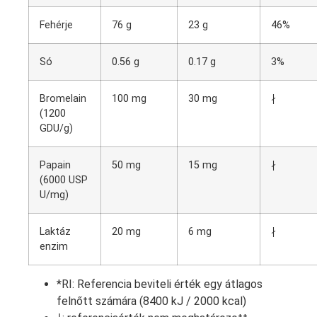
Fehérje
76 g
23 g
46%
Só
0.56 g
0.17 g
3%
Bromelain
100 mg
30 mg
∤
(1200
GDU/g)
Papain
50 mg
15 mg
∤
(6000 USP
U/mg)
Laktáz
20 mg
6 mg
∤
enzim
*RI: Referencia beviteli érték egy átlagos
felnőtt számára (8400 kJ / 2000 kcal)