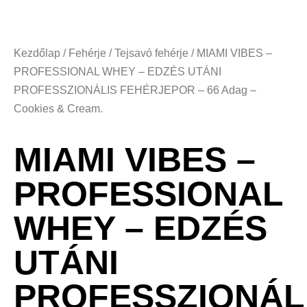
Kezdőlap
/
Fehérje
/
Tejsavó fehérje
/ MIAMI VIBES –
PROFESSIONAL WHEY – EDZÉS UTÁNI
PROFESSZIONÁLIS FEHÉRJEPOR – 66 Adag –
Cookies & Cream.
MIAMI VIBES –
PROFESSIONAL
WHEY – EDZÉS
UTÁNI
PROFESSZIONÁL