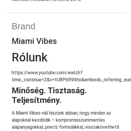
Brand
Miami Vibes
Rólunk
https://www.youtube.com/watch?
time_continue=2&v=tU8P6R9itho&embeds_referring_e
Minőség. Tisztaság.
Teljesítmény.
A Miami Vibes-nál hiszünk abban, hogy minden az
alapoknál kezdődik – kompromisszummentes
alapanyagokkal, precíz formulákkal, visszakövethető