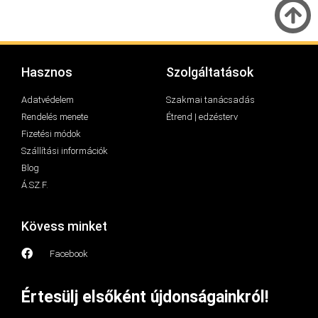
Hasznos
Szolgáltatások
Adatvédelem
Szakmai tanácsadás
Rendelés menete
Étrend | edzésterv
Fizetési módok
Szállítási információk
Blog
Á.SZ.F.
Kövess minket
Facebook
Értesülj elsőként újdonságainkról!