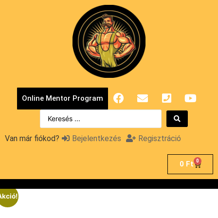
Online Mentor Program
Van már fiókod?
Bejelentkezés
Regisztráció
0
0
Ft
Akció!