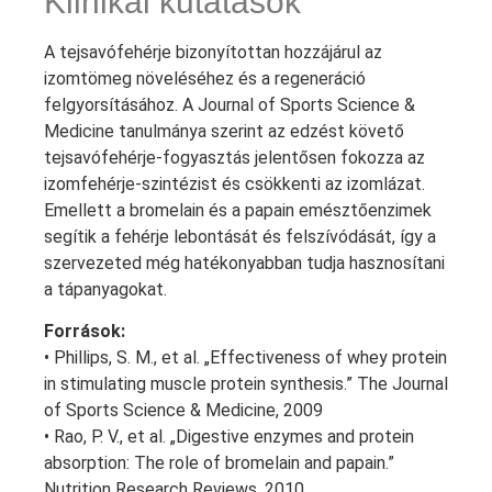
Klinikai kutatások
A tejsavófehérje bizonyítottan hozzájárul az
izomtömeg növeléséhez és a regeneráció
felgyorsításához. A Journal of Sports Science &
Medicine tanulmánya szerint az edzést követő
tejsavófehérje-fogyasztás jelentősen fokozza az
izomfehérje-szintézist és csökkenti az izomlázat.
Emellett a bromelain és a papain emésztőenzimek
segítik a fehérje lebontását és felszívódását, így a
szervezeted még hatékonyabban tudja hasznosítani
a tápanyagokat.
Források:
• Phillips, S. M., et al. „Effectiveness of whey protein
in stimulating muscle protein synthesis.” The Journal
of Sports Science & Medicine, 2009
• Rao, P. V., et al. „Digestive enzymes and protein
absorption: The role of bromelain and papain.”
Nutrition Research Reviews, 2010