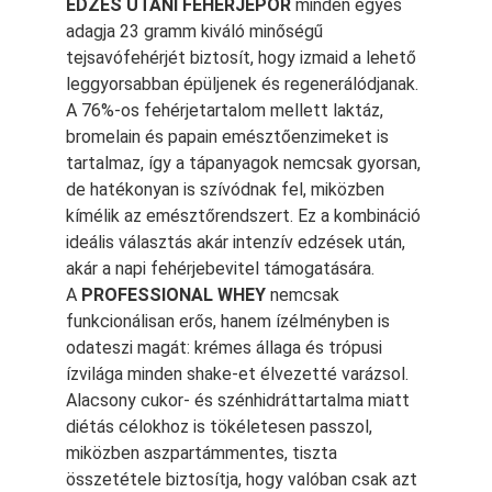
EDZÉS UTÁNI FEHÉRJEPOR
minden egyes
adagja 23 gramm kiváló minőségű
tejsavófehérjét biztosít, hogy izmaid a lehető
leggyorsabban épüljenek és regenerálódjanak.
A 76%-os fehérjetartalom mellett laktáz,
bromelain és papain emésztőenzimeket is
tartalmaz, így a tápanyagok nemcsak gyorsan,
de hatékonyan is szívódnak fel, miközben
kímélik az emésztőrendszert. Ez a kombináció
ideális választás akár intenzív edzések után,
akár a napi fehérjebevitel támogatására.
A
PROFESSIONAL WHEY
nemcsak
funkcionálisan erős, hanem ízélményben is
odateszi magát: krémes állaga és trópusi
ízvilága minden shake-et élvezetté varázsol.
Alacsony cukor- és szénhidráttartalma miatt
diétás célokhoz is tökéletesen passzol,
miközben aszpartámmentes, tiszta
összetétele biztosítja, hogy valóban csak azt