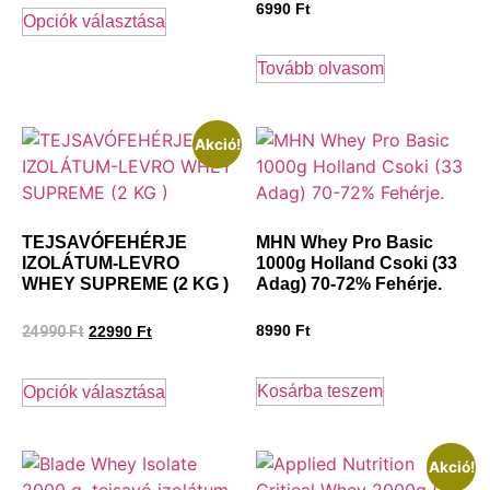
6990
Ft
Opciók választása
Tovább olvasom
Akció!
TEJSAVÓFEHÉRJE
MHN Whey Pro Basic
IZOLÁTUM-LEVRO
1000g Holland Csoki (33
WHEY SUPREME (2 KG )
Adag) 70-72% Fehérje.
24990
Ft
8990
Ft
22990
Ft
Kosárba teszem
Opciók választása
Akció!