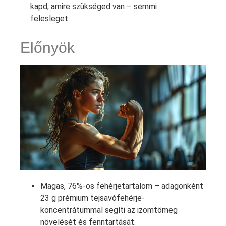
kapd, amire szükséged van – semmi
felesleget.
Előnyök
Magas, 76%-os fehérjetartalom – adagonként
23 g prémium tejsavófehérje-
koncentrátummal segíti az izomtömeg
növelését és fenntartását.