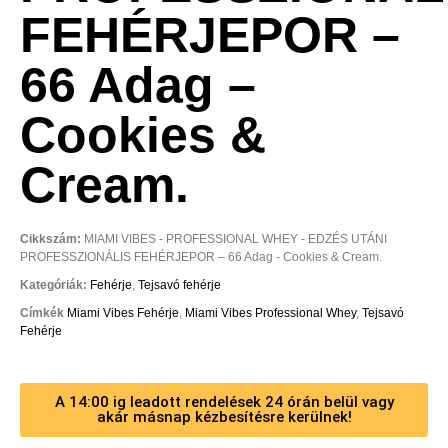
FEHÉRJEPOR –
66 Adag –
Cookies &
Cream.
Cikkszám:
MIAMI VIBES - PROFESSIONAL WHEY - EDZÉS UTÁNI
PROFESSZIONÁLIS FEHÉRJEPOR – 66 Adag - Cookies & Cream.
Kategóriák:
Fehérje
,
Tejsavó fehérje
Címkék
Miami Vibes Fehérje
,
Miami Vibes Professional Whey
,
Tejsavó
Fehérje
A 14:00 ig leadott rendelések 24 órán belül vagy
akár másnap kézbesítésre kerülnek!