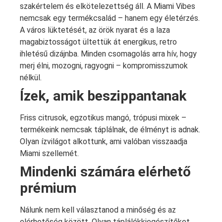
szakértelem és elkötelezettség áll. A Miami Vibes
nemcsak egy termékcsalád – hanem egy életérzés.
A város lüktetését, az örök nyarat és a laza
magabiztosságot ültettük át energikus, retro
ihletésű dizájnba. Minden csomagolás arra hív, hogy
merj élni, mozogni, ragyogni – kompromisszumok
nélkül.
Ízek, amik beszippantanak
Friss citrusok, egzotikus mangó, trópusi mixek –
termékeink nemcsak táplálnak, de élményt is adnak.
Olyan ízvilágot alkottunk, ami valóban visszaadja
Miami szellemét.
Mindenki számára elérhető
prémium
Nálunk nem kell választanod a minőség és az
elérhetőség között. Olyan táplálékkiegészítőket