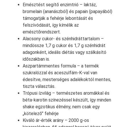
Emésztést segítő enzimtrió – laktáz,
bromelain (ananászból) és papain (papayából)
támogatják a fehérje lebontását és
felszívódását, így kímélik az
emésztőrendszert.
Alacsony cukor- és szénhidráttartalom –
mindössze 1,7 g cukor és 1,7 g szénhidrát
adagonként, ideális diétás vagy szálkásító
időszakban is.
Aszpartámmentes formula – a termék
szukralózzal és aceszulfám-K-val van
édesítve, mesterséges adalékoktól mentes,
tiszta választás.
Trópusi ízvilág – természetes aromákkal és
béta-karotin színezéssel készült, így minden
shake egzotikus élmény, nem csak egy
„kötelező” fehérje
Kiváló ár-érték arány – 2000 g-os