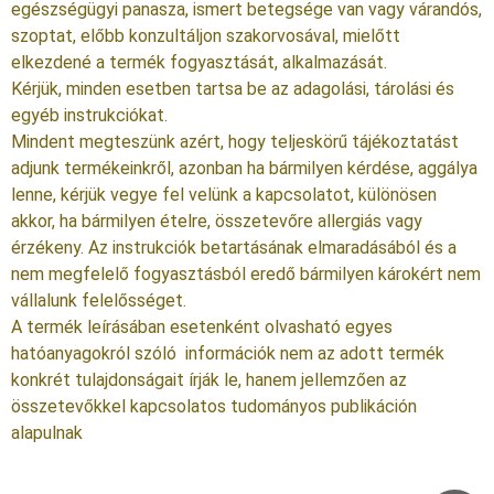
egészségügyi panasza, ismert betegsége van vagy várandós,
szoptat, előbb konzultáljon szakorvosával, mielőtt
elkezdené a termék fogyasztását, alkalmazását.
Kérjük, minden esetben tartsa be az adagolási, tárolási és
egyéb instrukciókat.
Mindent megteszünk azért, hogy teljeskörű tájékoztatást
adjunk termékeinkről, azonban ha bármilyen kérdése, aggálya
lenne, kérjük vegye fel velünk a kapcsolatot, különösen
akkor, ha bármilyen ételre, összetevőre allergiás vagy
érzékeny. Az instrukciók betartásának elmaradásából és a
nem megfelelő fogyasztásból eredő bármilyen károkért nem
vállalunk felelősséget.
A termék leírásában esetenként olvasható egyes
hatóanyagokról szóló információk nem az adott termék
konkrét tulajdonságait írják le, hanem jellemzően az
összetevőkkel kapcsolatos tudományos publikáción
alapulnak