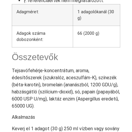
∤: referenciaérték nem meghatározott.
Adagméret:
1 adagolókanál (30
g)
Adagok száma
66 (2000 g)
dobozonként:
Összetevők
Tejsavófehérje-koncentrátum, aroma,
édesítőszerek (szukralóz, aceszulfám-K), színezék
(béta-karotin), bromelain (ananászból, 1200 GDU/g),
habzásgátló (szilícium-dioxid), só, papain (papayából,
6000 USP U/mg), laktáz enzim (Aspergillus eredetű,
65000 UG).
Alkalmazás
Keverj el 1 adagot (30 g) 250 ml vízben vagy sovány