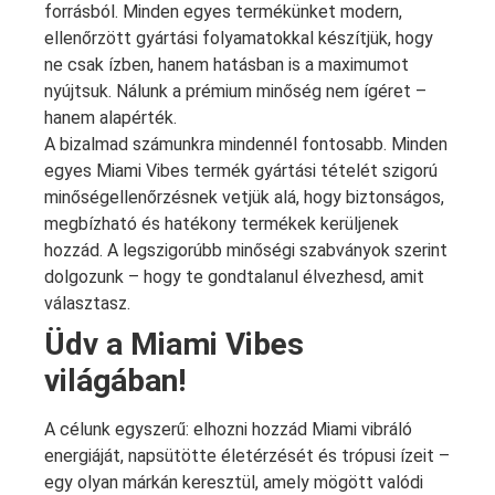
forrásból. Minden egyes termékünket modern,
ellenőrzött gyártási folyamatokkal készítjük, hogy
ne csak ízben, hanem hatásban is a maximumot
nyújtsuk. Nálunk a prémium minőség nem ígéret –
hanem alapérték.
A bizalmad számunkra mindennél fontosabb. Minden
egyes Miami Vibes termék gyártási tételét szigorú
minőségellenőrzésnek vetjük alá, hogy biztonságos,
megbízható és hatékony termékek kerüljenek
hozzád. A legszigorúbb minőségi szabványok szerint
dolgozunk – hogy te gondtalanul élvezhesd, amit
választasz.
Üdv a Miami Vibes
világában!
A célunk egyszerű: elhozni hozzád Miami vibráló
energiáját, napsütötte életérzését és trópusi ízeit –
egy olyan márkán keresztül, amely mögött valódi