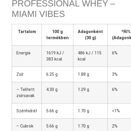
PROFESSIONAL WHEY –
MIAMI VIBES
Tartalom
100 g
Adagonként
*RI%
termékben
(30 g)
(Adagonk
Energia
1619 kJ /
486 kJ / 115
6%
383 kcal
kcal
Zsír
6.25 g
1.88 g
3%
– Telített
4.30 g
1.29 g
6%
zsírsavak
Szénhidrát
5.66 g
1.70 g
<1%
– Cukrok
5.66 g
1.70 g
2%