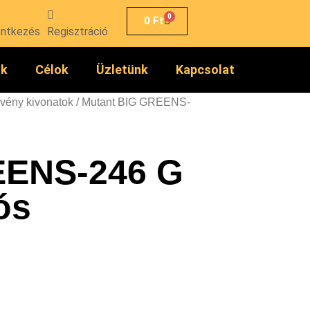
0
0
Ft
entkezés
Regisztráció
ók
Célok
Üzletünk
Kapcsolat
vény kivonatok
/ Mutant BIG GREENS-
EENS-246 G
ós