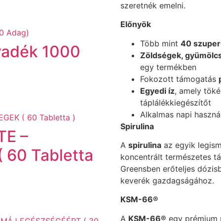
szeretnék emelni.
Előnyök
Több mint
40 szuper
lyadék 1000
Zöldségek, gyümölc
egy termékben
Fokozott támogatás
Egyedi íz
, amely töké
táplálékkiegészítőt
Alkalmas napi haszná
Spirulina
TE –
A
spirulina
az egyik legism
 60 Tabletta
koncentrált természetes tá
Greensben erőteljes dózisb
keverék gazdagságához.
KSM-66®
A
KSM-66®
egy prémium m