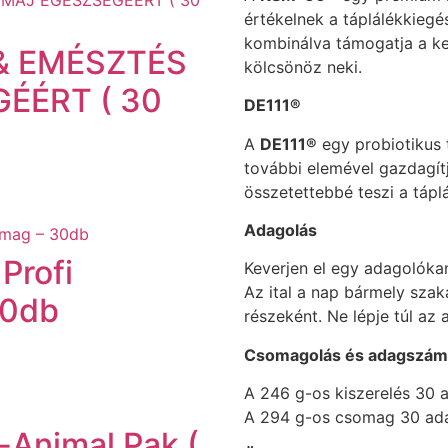
értékelnek a táplálékkiegé
kombinálva támogatja a ke
& EMÉSZTÉS
kölcsönöz neki.
GÉÉRT ( 30
DE111®
A
DE111®
egy probiotikus 
további elemével gazdagít
összetettebbé teszi a tápl
Adagolás
 Profi
Keverjen el egy adagolókaná
Az ital a nap bármely sza
30db
részeként. Ne lépje túl az 
Csomagolás és adagszám
A 246 g-os kiszerelés 30 
A 294 g-os csomag 30 ada
n-Animal Pak (