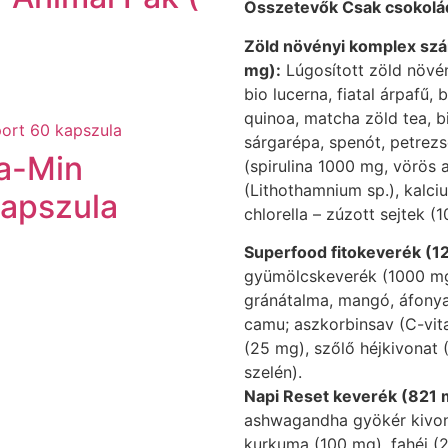
Összetevők Csak csokolá
Zöld növényi komplex szá
mg):
Lúgosított zöld növé
bio lucerna, fiatal árpafű, 
quinoa, matcha zöld tea, b
sárgarépa, spenót, petrezs
ta-Min
(spirulina 1000 mg, vörös 
(Lithothamnium sp.), kalci
kapszula
chlorella – zúzott sejtek (
Superfood fitokeverék (1
gyümölcskeverék (1000 mg) 
gránátalma, mangó, áfonya,
camu; aszkorbinsav (C-vitam
(25 mg), szőlő héjkivonat
szelén).
Napi Reset keverék (821 
ashwagandha gyökér kivona
kurkuma (100 mg), fahéj (2