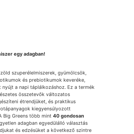
iszer egy adagban!
zöld szuperélelmiszerek, gyümölcsök,
otikumok és prebiotikumok keveréke,
 nyújt a napi táplálkozáshoz. Ez a termék
mészetes összetevők változatos
észíteni étrendjüket, és praktikus
rotápanyagok kiegyensúlyozott
 A Big Greens több mint
40 gondosan
gyetlen adagban egyedülálló választás
djukat és edzésüket a következő szintre