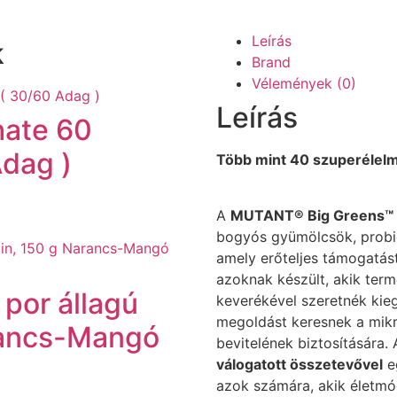
Leírás
k
Brand
Vélemények (0)
Leírás
hate 60
Adag )
Több mint 40 szuperélelm
A
MUTANT® Big Greens™
bogyós gyümölcsök, probi
amely erőteljes támogatást
azoknak készült, akik ter
 por állagú
keverékével szeretnék kieg
megoldást keresnek a mik
rancs-Mangó
bevitelének biztosítására.
válogatott összetevővel
e
azok számára, akik életmó