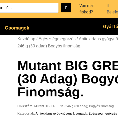
Van már
fiókod?
Bejel
Gyárt
Csomagok
Kezdőlap
/
Egészségmegőrzés
/
Antioxidáns gyógynö
246 g (30 adag) Bogyós finomság.
Mutant BIG GR
(30 Adag) Bogy
Finomság.
Cikkszám:
Mutant BIG GREENS-246 g (30 adag) Bogyós finomság.
Kategóriák:
Antioxidáns gyógynövény kivonatok
,
Egészségmegőrzés