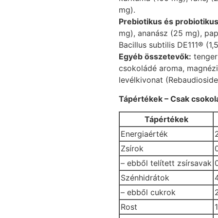
mg).
Prebiotikus és probiotiku
mg), ananász (25 mg), pap
Bacillus subtilis DE111® (1
Egyéb összetevők:
tengeri
csokoládé aroma, magnéziu
levélkivonat (Rebaudioside
Tápértékek – Csak csokolá
Tápértékek
Energiaérték
Zsírok
– ebből telített zsírsavak
Szénhidrátok
– ebből cukrok
Rost