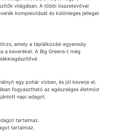
szítők világában. A többi összetevővel
verék komplexitását és különleges jelleget
törzs, amely a táplálkozási egyensúly
ja a keveréket. A Big Greens-t még
álékkiegészítővé.
lnyit egy pohár vízben, és jól keverje el.
kában fogyasztható az egészséges életmód
ajánlott napi adagot.
adagot tartalmaz.
got tartalmaz.