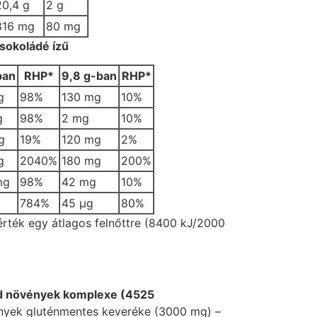
20,4 g
2 g
816 mg
80 mg
sokoládé ízű
ban
RHP*
9,8 g-ban
RHP*
g
98%
130 mg
10%
g
98%
2 mg
10%
g
19%
120 mg
2%
g
2040%
180 mg
200%
mg
98%
42 mg
10%
784%
45 µg
80%
 érték egy átlagos felnőttre (8400 kJ/2000
öld növények komplexe (4525
nyek gluténmentes keveréke (3000 mg) –