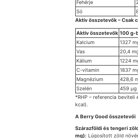
Fehérje
Só
Aktív összetevők – Csak c
Aktív összetevők
100 g-
Kalcium
1327 m
Vas
20,4 m
Kálium
1224 m
C-vitamin
1837 m
Magnézium
428,6 
Szelén
459 µg
*RHP – referencia beviteli
kcal).
A Berry Good összetevői
Szárazföldi és tengeri z
mg):
Lúgosított zöld növé