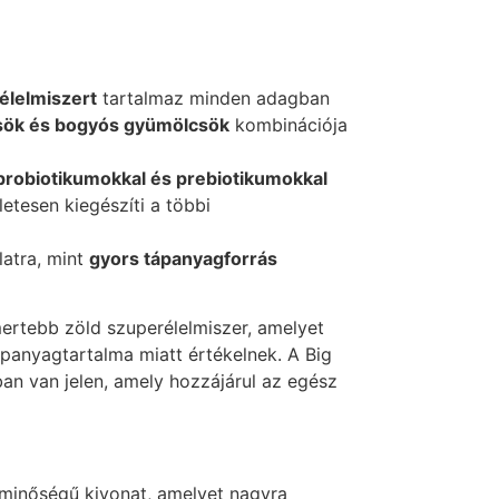
élelmiszert
tartalmaz minden adagban
sök és bogyós gyümölcsök
kombinációja
probiotikumokkal és prebiotikumokkal
letesen kiegészíti a többi
latra, mint
gyors tápanyagforrás
ertebb zöld szuperélelmiszer, amelyet
panyagtartalma miatt értékelnek. A Big
an van jelen, amely hozzájárul az egész
inőségű kivonat, amelyet nagyra