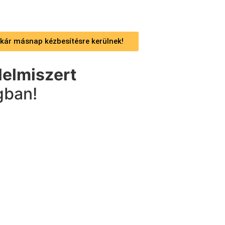
 akár másnap kézbesítésre kerülnek!
lelmiszert
gban!