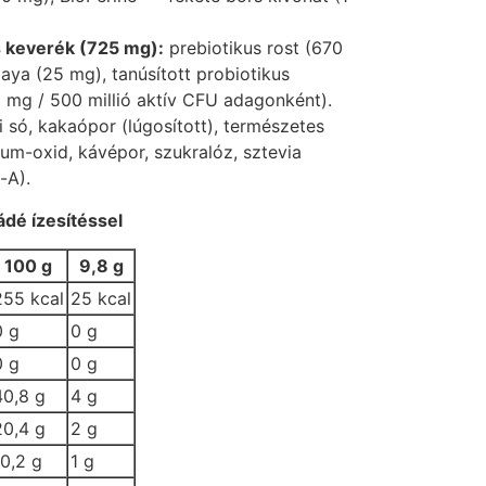
s keverék (725 mg):
prebiotikus rost (670
aya (25 mg), tanúsított probiotikus
,5 mg / 500 millió aktív CFU adagonként).
 só, kakaópor (lúgosított), természetes
m-oxid, kávépor, szukralóz, sztevia
-A).
dé ízesítéssel
100 g
9,8 g
255 kcal
25 kcal
0 g
0 g
0 g
0 g
40,8 g
4 g
20,4 g
2 g
10,2 g
1 g