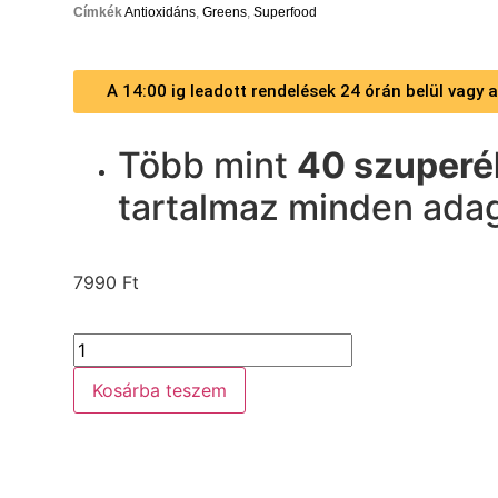
Címkék
Antioxidáns
,
Greens
,
Superfood
A 14:00 ig leadott rendelések 24 órán belül vagy
Több mint
40 szuperé
tartalmaz minden ada
7990
Ft
Kosárba teszem