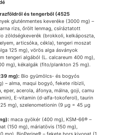
dé
razföldről és tengerből (4525
nyek gluténmentes keveréke (3000 mg) –
barna rizs, őrölt lenmag, csíráztatott
io zöldségkeverék (brokkoli, kelkáposzta,
elyem, articsóka, cékla), tengeri moszat
alga 125 mg), vörös alga ásványok
um tengeri algából (L. calcareum 400 mg),
100 mg), kékalgák (fito/plankton 25 mg).
239 mg):
Bio gyümölcs- és bogyós
– alma, maqui bogyó, fekete ribizli,
 eper, acerola, áfonya, málna, goji, camu
in), E-vitamin (d-alfa-tokoferol), taurin
 (25 mg), szelenometionin (9 μg = 45 μg
mg):
maca gyökér (400 mg), KSM-66® –
t (150 mg), máriatövis (150 mg),
0 mg), BioPerine® – fekete bors kivonat (1