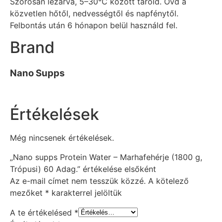
Szorosan lezárva, 5–30°C között tárold. Óvd a
közvetlen hőtől, nedvességtől és napfénytől.
Felbontás után 6 hónapon belül használd fel.
Brand
Nano Supps
Értékelések
Még nincsenek értékelések.
„Nano supps Protein Water – Marhafehérje (1800 g,
Trópusi) 60 Adag.” értékelése elsőként
Az e-mail címet nem tesszük közzé.
A kötelező
mezőket
*
karakterrel jelöltük
A te értékelésed
*