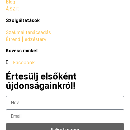
Blog
Á.SZ.F.
Szolgáltatások
Szakmai tanácsadás
Étrend | edzésterv
Kövess minket
Facebook
Értesülj elsőként
újdonságainkról!
Feliratkozom