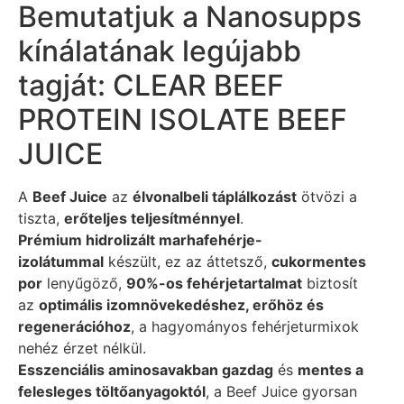
Bemutatjuk a Nanosupps
kínálatának legújabb
tagját: CLEAR BEEF
PROTEIN ISOLATE BEEF
JUICE
A
Beef Juice
az
élvonalbeli táplálkozást
ötvözi a
tiszta,
erőteljes teljesítménnyel
.
Prémium hidrolizált marhafehérje-
izolátummal
készült, ez az áttetsző,
cukormentes
por
lenyűgöző,
90%-os fehérjetartalmat
biztosít
az
optimális izomnövekedéshez, erőhöz és
regenerációhoz
, a hagyományos fehérjeturmixok
nehéz érzet nélkül.
Esszenciális aminosavakban gazdag
és
mentes a
felesleges töltőanyagoktól
, a Beef Juice gyorsan