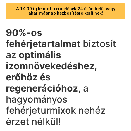
A 14:00 ig leadott rendelések 24 órán belül vagy
akár másnap kézbesítésre kerülnek!
90%-os
fehérjetartalmat
biztosít
az
optimális
izomnövekedéshez,
erőhöz és
regenerációhoz
, a
hagyományos
fehérjeturmixok nehéz
érzet nélkül!