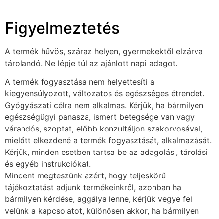
Figyelmeztetés
A termék hűvös, száraz helyen, gyermekektől elzárva
tárolandó. Ne lépje túl az ajánlott napi adagot.
A termék fogyasztása nem helyettesíti a
kiegyensúlyozott, változatos és egészséges étrendet.
Gyógyászati célra nem alkalmas. Kérjük, ha bármilyen
egészségügyi panasza, ismert betegsége van vagy
várandós, szoptat, előbb konzultáljon szakorvosával,
mielőtt elkezdené a termék fogyasztását, alkalmazását.
Kérjük, minden esetben tartsa be az adagolási, tárolási
és egyéb instrukciókat.
Mindent megteszünk azért, hogy teljeskörű
tájékoztatást adjunk termékeinkről, azonban ha
bármilyen kérdése, aggálya lenne, kérjük vegye fel
velünk a kapcsolatot, különösen akkor, ha bármilyen