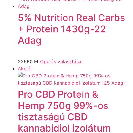
5% Nutrition Real Carbs
+ Protein 1430g-22
Adag
22990
Ft
Opciók választása
Akció!
Pro CBD Protein &
Hemp 750g 99%-os
tisztaságú CBD
kannabidiol izolátum