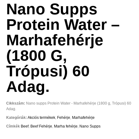
Nano Supps
Protein Water –
Marhafehérje
(1800 G,
Trópusi) 60
Adag.
Cikkszám:
Nano supps Protein Water - Marhafehérje (1800 g, Trópusi) 60
Adag.
Kategóriák:
Akciós termékek
,
Fehérje
,
Marhafehérje
Címkék
Beef
,
Beef Fehérje
,
Marha fehérje
,
Nano Supps