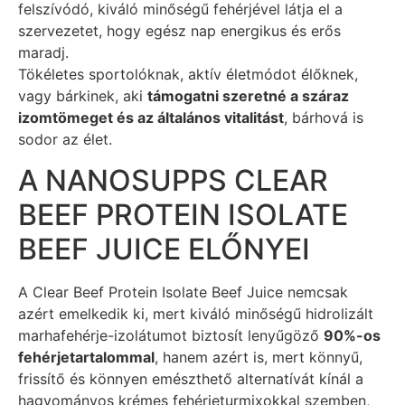
felszívódó, kiváló minőségű fehérjével látja el a
szervezetet, hogy egész nap energikus és erős
maradj.
Tökéletes sportolóknak, aktív életmódot élőknek,
vagy bárkinek, aki
támogatni szeretné a száraz
izomtömeget és az általános vitalitást
, bárhová is
sodor az élet.
A NANOSUPPS CLEAR
BEEF PROTEIN ISOLATE
BEEF JUICE ELŐNYEI
A Clear Beef Protein Isolate Beef Juice nemcsak
azért emelkedik ki, mert kiváló minőségű hidrolizált
marhafehérje-izolátumot biztosít lenyűgöző
90%-os
fehérjetartalommal
, hanem azért is, mert könnyű,
frissítő és könnyen emészthető alternatívát kínál a
hagyományos krémes fehérjeturmixokkal szemben,