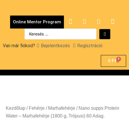
Online Mentor Program
Van már fiókod?
Bejelentkezés
Regisztráció
0
0
Ft
Kezdőlap
/
Fehérje
/
Marhafehérje
/ Nano supps Protein
Water – Marhafehérje (1800 g, Trópusi) 60 Adag.