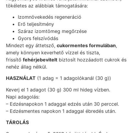
tökéletes az alábbiak támogatására:
Izomnövekedés regeneráció
Erő teljesítmény
Száraz izomtömeg megőrzése
Gyors felszívódás
Mindezt egy áttetsző,
cukormentes formulában
,
amely könnyen keverhető vízzel és tiszta,
frissítő
fehérjebevitelt
biztosít hozzáadott cukrok és
nehéz állag nélkül.
HASZNÁLAT
(1 adag = 1 adagolókanál (30 g))
Keverj el 1 adagot (30 g) 300 ml hideg vízben.
Napi adagolás:
– Edzésnapokon 1 adaggal edzés után 30 perccel.
– Edzésmentes napokon 1 adaggal ébredés után.
TÁROLÁS