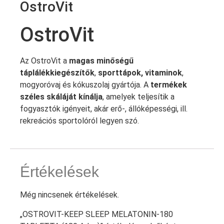
OstroVit
OstroVit
Az OstroVit a
magas minőségű
táplálékkiegészítők
,
sporttápok, vitaminok
,
mogyoróvaj és kókuszolaj gyártója. A
termékek
széles skáláját kínálja
, amelyek teljesítik a
fogyasztók igényeit, akár erő-, állóképességi, ill.
rekreációs sportolóról legyen szó.
Értékelések
Még nincsenek értékelések.
„OSTROVIT-KEEP SLEEP MELATONIN-180