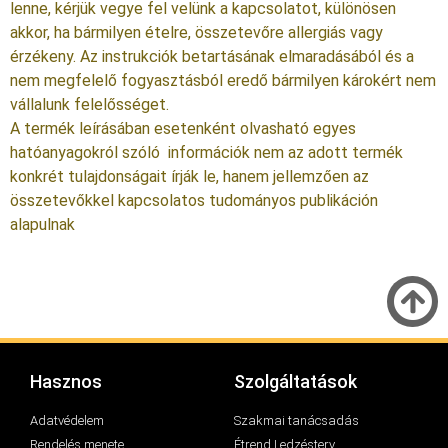
lenne, kérjük vegye fel velünk a kapcsolatot, különösen
akkor, ha bármilyen ételre, összetevőre allergiás vagy
érzékeny. Az instrukciók betartásának elmaradásából és a
nem megfelelő fogyasztásból eredő bármilyen károkért nem
vállalunk felelősséget.
A termék leírásában esetenként olvasható egyes
hatóanyagokról szóló információk nem az adott termék
konkrét tulajdonságait írják le, hanem jellemzően az
összetevőkkel kapcsolatos tudományos publikáción
alapulnak
Hasznos
Szolgáltatások
Adatvédelem
Szakmai tanácsadás
Rendelés menete
Étrend | edzésterv