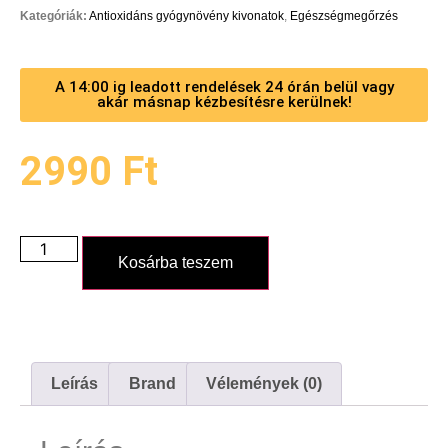
Kategóriák:
Antioxidáns gyógynövény kivonatok
,
Egészségmegőrzés
A 14:00 ig leadott rendelések 24 órán belül vagy
akár másnap kézbesítésre kerülnek!
2990
Ft
Kosárba teszem
Leírás
Brand
Vélemények (0)