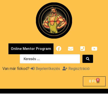
Online Mentor Program
Van már fiókod?
Bejelentkezés
Regisztráció
0
0
Ft