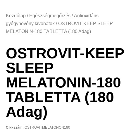
Kezdőlap
/
Egészségmegőrzés
/
Antioxidáns
gyógynövény kivonatok
/ OSTROVIT-KEEP SLEEP
MELATONIN-180 TABLETTA (180 Adag)
OSTROVIT-KEEP
SLEEP
MELATONIN-180
TABLETTA (180
Adag)
Cikkszám:
OSTROVITMELATONON180