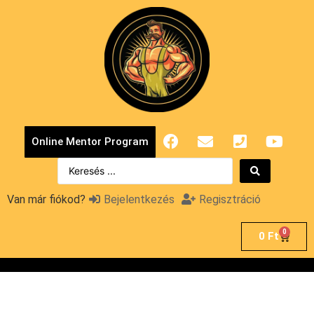
Online Mentor Program
Van már fiókod?
Bejelentkezés
Regisztráció
0
0
Ft