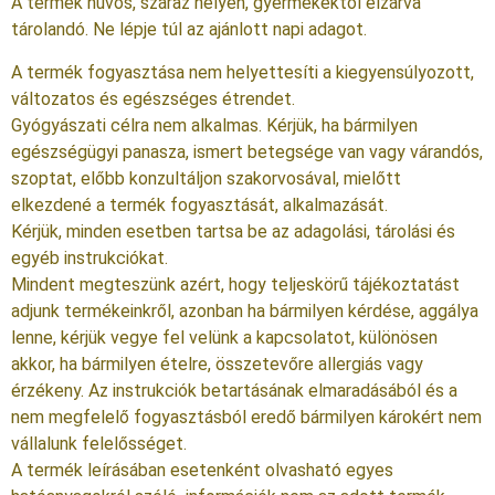
A termék hűvös, száraz helyen, gyermekektől elzárva
tárolandó. Ne lépje túl az ajánlott napi adagot.
A termék fogyasztása nem helyettesíti a kiegyensúlyozott,
változatos és egészséges étrendet.
Gyógyászati célra nem alkalmas. Kérjük, ha bármilyen
egészségügyi panasza, ismert betegsége van vagy várandós,
szoptat, előbb konzultáljon szakorvosával, mielőtt
elkezdené a termék fogyasztását, alkalmazását.
Kérjük, minden esetben tartsa be az adagolási, tárolási és
egyéb instrukciókat.
Mindent megteszünk azért, hogy teljeskörű tájékoztatást
adjunk termékeinkről, azonban ha bármilyen kérdése, aggálya
lenne, kérjük vegye fel velünk a kapcsolatot, különösen
akkor, ha bármilyen ételre, összetevőre allergiás vagy
érzékeny. Az instrukciók betartásának elmaradásából és a
nem megfelelő fogyasztásból eredő bármilyen károkért nem
vállalunk felelősséget.
A termék leírásában esetenként olvasható egyes