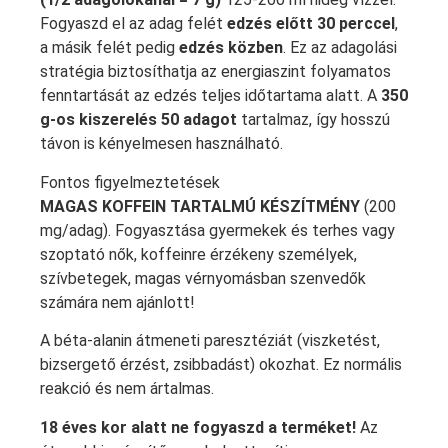
Fogyaszd el az adag felét
edzés előtt 30 perccel
,
a másik felét pedig
edzés közben
. Ez az adagolási
stratégia biztosíthatja az energiaszint folyamatos
fenntartását az edzés teljes időtartama alatt. A
350
g-os kiszerelés 50 adagot
tartalmaz, így hosszú
távon is kényelmesen használható.
Fontos figyelmeztetések
MAGAS KOFFEIN TARTALMÚ KÉSZÍTMÉNY
(200
mg/adag). Fogyasztása gyermekek és terhes vagy
szoptató nők, koffeinre érzékeny személyek,
szívbetegek, magas vérnyomásban szenvedők
számára nem ajánlott!
A béta-alanin átmeneti paresztéziát (viszketést,
bizsergető érzést, zsibbadást) okozhat. Ez normális
reakció és nem ártalmas.
18 éves kor alatt ne fogyaszd a terméket!
Az