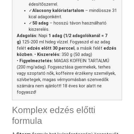
édesítőszerrel.
✓
Alacsony kalóriatartalom
– mindössze 31
kcal adagonként.
✓
50 adag
– hosszú távon használható
kiszerelés.
Adagolás:
Napi
1 adag (1/2 adagolókanál = 7
g)
125-200 ml hideg vízzel. Fogyaszd el az adag
felét
edzés előtt 30 perccel
, a másik felét
edzés
közben
. •
Kiszerelés:
350 g (50 adag)
•
Figyelmeztetés:
MAGAS KOFFEIN TARTALMÚ
(200 mg/adag). Fogyasztása gyermekek, terhes
vagy szoptató nők, koffeinre érzékeny személyek,
szívbetegek, magas vérnyomásban szenvedők
számára nem ajánlott! 18 éves kor alatt ne
fogyaszd!
Komplex edzés előtti
formula