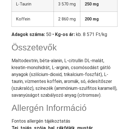
L-Taurin
3 570 mg
250 mg
Koffein
2 860 mg
200 mg
Adagok száma:
50 •
Kg-os ár:
kb. 8 571 Ft/kg
Összetevők
Maltodextrin, béta-alanin, L-citrullin DL-malát,
kreatin-monohidrát, L-arginin, csomósodást gátló
anyagok (szilícium-dioxid, trikalcium-foszfát), L-
taurin, vízmentes koffein, aromák, só, édesítőszer
(szukralóz), színezék (ammónium-szulfitos karamell),
savanyúságot szabályozó anyag (citromsav).
Allergén Információ
Fontos allergén tájékoztatás
Tej, tojás, szója, hal, rákfélék, mustár,