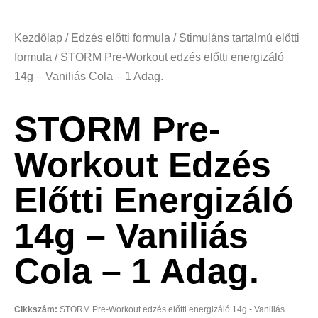
Kezdőlap
/
Edzés előtti formula
/
Stimuláns tartalmú előtti
formula
/ STORM Pre-Workout edzés előtti energizáló
14g – Vaniliás Cola – 1 Adag.
STORM Pre-
Workout Edzés
Előtti Energizáló
14g – Vaniliás
Cola – 1 Adag.
Cikkszám:
STORM Pre-Workout edzés előtti energizáló 14g - Vaniliás