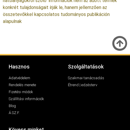
hatóanyagokról szóló információk nem az adott termék
konkrét tulajdonságait írják le, hanem jellemzően az
összetevőkkel kapcsolatos tudományos publikáción
alapulnak
Hasznos
Szolgáltatások
Adatvédelem
Szakmai tanácsadás
Rendelés menete
Étrend | edzésterv
Fizetési módok
Szállítási információk
Blog
Á.SZ.F.
Kövess minket