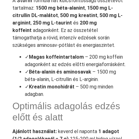
A
Storm
formula hat kulcsfontosságú összetevőt
tartalmaz:
1500 mg béta-alanint
,
1500 mg L-
citrullin DL-malátot
,
500 mg kreatint
,
500 mg L-
arginint
,
250 mg L-taurint
és
200 mg
koffeint
adagonként. Ez az összetétel
támogathatja a rövid, intenzív edzések során
szükséges aminosav-pótlást és energiaszintet.
✓
Magas koffeintartalom
– 200 mg koffein
adagonként az edzés előtti energiaforrásként.
✓
Béta-alanin és aminosavak
– 1500 mg
béta-alanin, L-citrullin és L-arginin.
✓
Kreatin monohidrát
– 500 mg minden
adagban.
Optimális adagolás edzés
előtt és alatt
Ajánlott használat:
keverd el naponta
1 adagot
(1/2 adagolókanál = 7 g)
125-200 ml hideg vízzel.