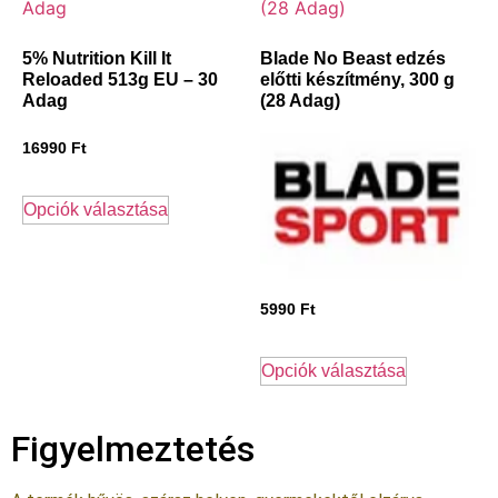
5% Nutrition Kill It
Blade No Beast edzés
Reloaded 513g EU – 30
előtti készítmény, 300 g
Adag
(28 Adag)
16990
Ft
Opciók választása
5990
Ft
Opciók választása
Figyelmeztetés