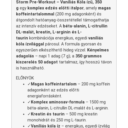
Storm Pre-Workout – Vaníliás Kóla ízű, 350
g
egy
komplex edzés előtti italpor
, amely
magas
koffeintartalommal
(200 mg adagonként) és
átgondolt hatóanyag-összetétellel támogathatja
az intenzív edzéseket. A
béta-alanin, L-citrullin
DL-malát, kreatin, L-arginin és L-
taurin
kombinációja energikus, egyedi
vaníliás
kóla ízvilággal
párosul. A formula gyorsan és
egyszerűen elkészíthető hideg vízzel.
Kényelmes
adagolás
– napi 1 adag (7 g); a
350 grammos
kiszerelés 50 adagot
tartalmaz, így hosszú távon
is használható.
ELŐNYÖK
✓
Magas koffeintartalom
– 200 mg koffein
adagonként az edzés előtti
energiaforrásként.
✓
Komplex aminosav-formula
– 1500 mg
béta-alanin, L-citrullin DL-malát és L-arginin.
✓
Kreatin és taurin
– 500 mg kreatin
monohidrát és 250 mg L-taurin.
✓
Vaníliás kóla íz
– energikus, egyedi ízvilág