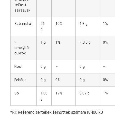
telített
zsírsavak
Szénhidrát
26
10%
1,8 g
1%
g
–
1 g
1%
< 0,5 g
0%
amelyből
cukrok
Rost
0 g
–
0 g
–
Fehérje
0 g
0%
0 g
0%
Só
1,00
17%
0,07 g
1%
g
*RI: Referenciaértékek felnőttek számára (8400 kJ