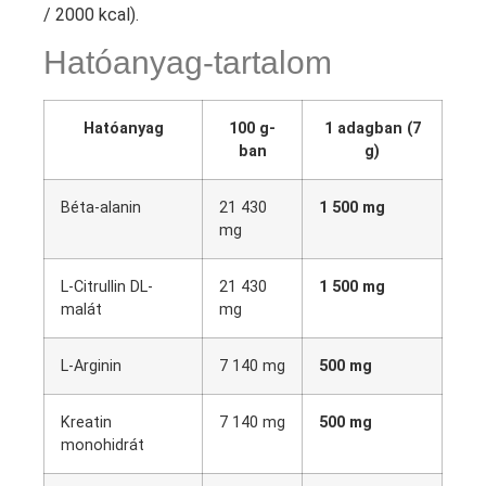
/ 2000 kcal).
Hatóanyag-tartalom
Hatóanyag
100 g-
1 adagban (7
ban
g)
Béta-alanin
21 430
1 500 mg
mg
L-Citrullin DL-
21 430
1 500 mg
malát
mg
L-Arginin
7 140 mg
500 mg
Kreatin
7 140 mg
500 mg
monohidrát