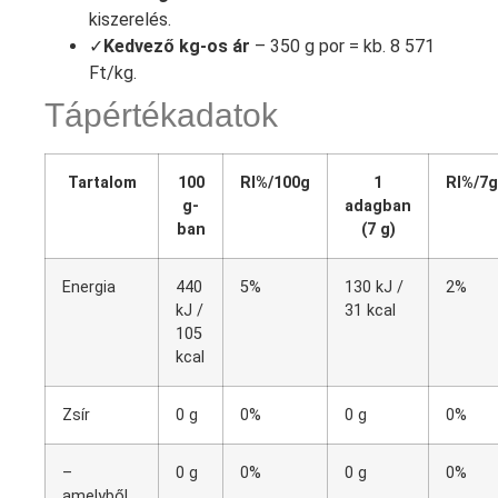
kiszerelés.
✓
Kedvező kg-os ár
– 350 g por = kb. 8 571
Ft/kg.
Tápértékadatok
Tartalom
100
RI%/100g
1
RI%/7g
g-
adagban
ban
(7 g)
Energia
440
5%
130 kJ /
2%
kJ /
31 kcal
105
kcal
Zsír
0 g
0%
0 g
0%
–
0 g
0%
0 g
0%
amelyből