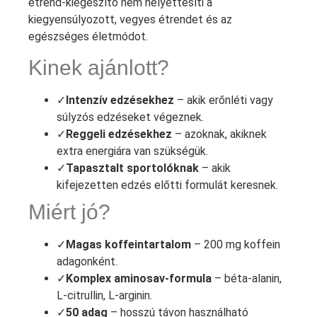
étrend-kiegészítő nem helyettesíti a
kiegyensúlyozott, vegyes étrendet és az
egészséges életmódot.
Kinek ajánlott?
✓
Intenzív edzésekhez
– akik erőnléti vagy
súlyzós edzéseket végeznek.
✓
Reggeli edzésekhez
– azoknak, akiknek
extra energiára van szükségük.
✓
Tapasztalt sportolóknak
– akik
kifejezetten edzés előtti formulát keresnek.
Miért jó?
✓
Magas koffeintartalom
– 200 mg koffein
adagonként.
✓
Komplex aminosav-formula
– béta-alanin,
L-citrullin, L-arginin.
✓
50 adag
– hosszú távon használható