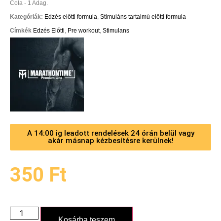
Cola - 1 Adag.
Kategóriák:
Edzés előtti formula
,
Stimuláns tartalmú előtti formula
Címkék
Edzés Előtti
,
Pre workout
,
Stimulans
A 14:00 ig leadott rendelések 24 órán belül vagy
akár másnap kézbesítésre kerülnek!
350
Ft
Kosárba teszem