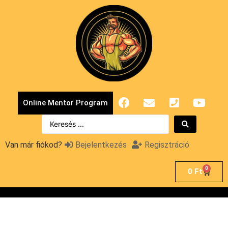
Online Mentor Program
Van már fiókod?
Bejelentkezés
Regisztráció
0
0
Ft