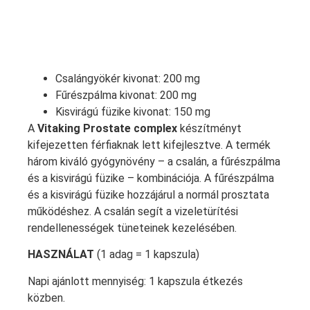
Csalángyökér kivonat: 200 mg
Fűrészpálma kivonat: 200 mg
Kisvirágú füzike kivonat: 150 mg
A
Vitaking
Prostate complex
készítményt
kifejezetten férfiaknak lett kifejlesztve. A termék
három kiváló gyógynövény – a csalán, a fűrészpálma
és a kisvirágú füzike – kombinációja. A fűrészpálma
és a kisvirágú füzike hozzájárul a normál prosztata
működéshez. A csalán segít a vizeletürítési
rendellenességek tüneteinek kezelésében.
HASZNÁLAT
(1 adag = 1 kapszula)
Napi ajánlott mennyiség: 1 kapszula étkezés
közben.