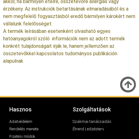
akkor, ha bármilyen ételre, összetevőre allergiás vagy
érzékeny. Az instrukciók betartásának elmaradásából és a
nem megfelelő fogyasztásból eredő bármilyen károkért nem
vállalunk felelősséget.
A termék leírásában esetenként olvasható egyes
hatóanyagokról szóló információk nem az adott termék
konkrét tulajdonságait írják le, hanem jellemzően az
összetevőkkel kapcsolatos tudományos publikáción
alapulnak
Hasznos
Szolgáltatások
Adatvédelem
Szakmai tanácsadás
Rendelés menete
Étrend | edzésterv
Fizetési módok