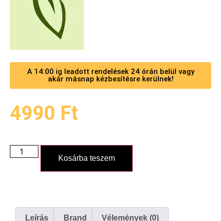
A 14:00 ig leadott rendelések 24 órán belül vagy
akár másnap kézbesítésre kerülnek!
4990
Ft
Kosárba teszem
Leírás
Brand
Vélemények (0)