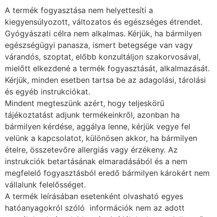
A termék fogyasztása nem helyettesíti a
kiegyensúlyozott, változatos és egészséges étrendet.
Gyógyászati célra nem alkalmas. Kérjük, ha bármilyen
egészségügyi panasza, ismert betegsége van vagy
várandós, szoptat, előbb konzultáljon szakorvosával,
mielőtt elkezdené a termék fogyasztását, alkalmazását.
Kérjük, minden esetben tartsa be az adagolási, tárolási
és egyéb instrukciókat.
Mindent megteszünk azért, hogy teljeskörű
tájékoztatást adjunk termékeinkről, azonban ha
bármilyen kérdése, aggálya lenne, kérjük vegye fel
velünk a kapcsolatot, különösen akkor, ha bármilyen
ételre, összetevőre allergiás vagy érzékeny. Az
instrukciók betartásának elmaradásából és a nem
megfelelő fogyasztásból eredő bármilyen károkért nem
vállalunk felelősséget.
A termék leírásában esetenként olvasható egyes
hatóanyagokról szóló információk nem az adott