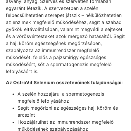
ásványi anyag. Szerves és szervetlen formában
egyaránt létezik. A szervezetben a szelén
felbecsülhetetlen szerepet játszik – nélkülözhetetlen
az enzimek megfelelő működéséhez, segít a szabad
gyökök eltávolításában, valamint megvédi a sejteket
és a vörösvértesteket azok mérgező hatásaitól. Segít
a haj, köröm egészségének megőrzésében,
szabályozza az immunrendszer megfelelő
működését, felelős a pajzsmirigy egészséges
működéséért, sőt a spermatogenezis megfelelő
lefolyásáért is.
Az OstroVit Selenium összetevőinek tulajdonságai:
A szelén hozzájárul a spermatogenezis
megfelelő lefolyásához
Segít megőrizni az egészséges haj, köröm és
arcszínt
Hozzájárulhat az immunrendszer megfelelő
működésének szabályozásához