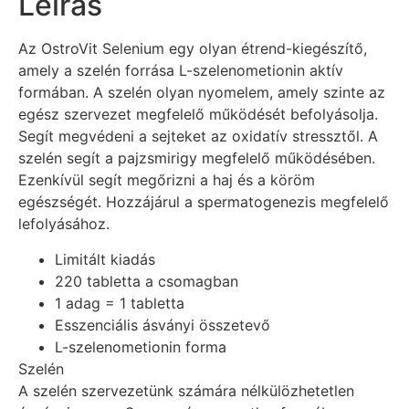
Leírás
Az OstroVit Selenium egy olyan étrend-kiegészítő,
amely a szelén forrása L-szelenometionin aktív
formában. A szelén olyan nyomelem, amely szinte az
egész szervezet megfelelő működését befolyásolja.
Segít megvédeni a sejteket az oxidatív stressztől. A
szelén segít a pajzsmirigy megfelelő működésében.
Ezenkívül segít megőrizni a haj és a köröm
egészségét. Hozzájárul a spermatogenezis megfelelő
lefolyásához.
Limitált kiadás
220 tabletta a csomagban
1 adag = 1 tabletta
Esszenciális ásványi összetevő
L-szelenometionin forma
Szelén
A szelén szervezetünk számára nélkülözhetetlen