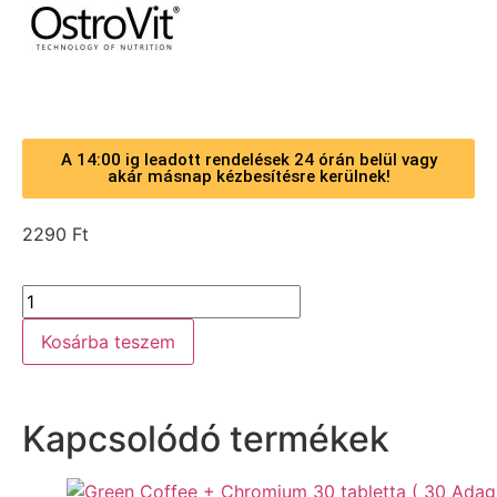
A 14:00 ig leadott rendelések 24 órán belül vagy
akár másnap kézbesítésre kerülnek!
2290
Ft
Kosárba teszem
Kapcsolódó termékek