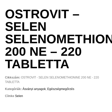
OSTROVIT –
SELEN
SELENOMETHION
200 NE – 220
TABLETTA
Cikkszám:
OSTROVIT - SELEN SELENOMETHIONINE 200 NE - 220
TABLETTA
Kategóriák:
Ásványi anyagok
,
Egészségmegőrzés
Címke
Selen