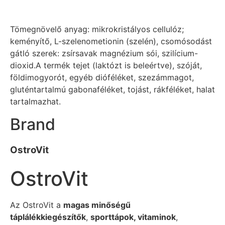
Tömegnövelő anyag: mikrokristályos cellulóz;
keményítő, L-szelenometionin (szelén), csomósodást
gátló szerek: zsírsavak magnézium sói, szilícium-
dioxid.A termék tejet (laktózt is beleértve), szóját,
földimogyorót, egyéb dióféléket, szezámmagot,
gluténtartalmú gabonaféléket, tojást, rákféléket, halat
tartalmazhat.
Brand
OstroVit
OstroVit
Az OstroVit a
magas minőségű
táplálékkiegészítők
,
sporttápok, vitaminok
,