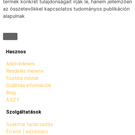
termék konkrét tulajdonságait írják le, hanem jellemzően
az összetevőkkel kapcsolatos tudományos publikáción
alapulnak
Hasznos
Adatvédelem
Rendelés menete
Fizetési módok
Szállítási információk
Blog
Á.SZ.F.
Szolgáltatások
Szakmai tanácsadás
Étrend | edzésterv