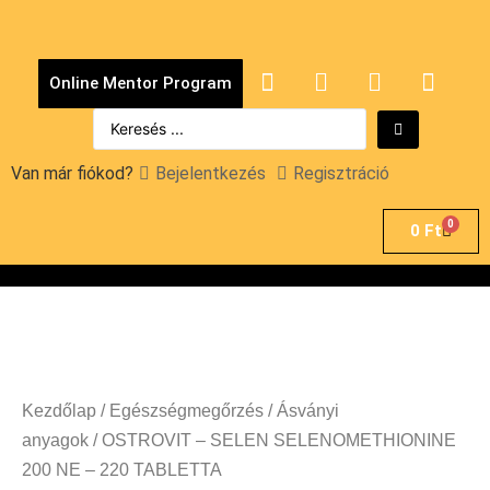
Online Mentor Program
Van már fiókod?
Bejelentkezés
Regisztráció
0
0
Ft
Kezdőlap
/
Egészségmegőrzés
/
Ásványi
anyagok
/ OSTROVIT – SELEN SELENOMETHIONINE
200 NE – 220 TABLETTA