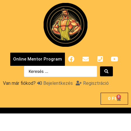
Online Mentor Program
Van már fiókod?
Bejelentkezés
Regisztráció
0
0
Ft