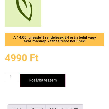
A 14:00 ig leadott rendelések 24 órán belül vagy
akár másnap kézbesítésre kerülnek!
4990
Ft
Kosárba teszem