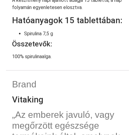
A készítmény napi ajánlott adagja 15 tabletta, a nap
folyamán egyenletesen elosztva.
Hatóanyagok 15 tablettában:
Spirulina 7,5 g
Összetevők:
100% spirulinaalga.
Brand
Vitaking
„Az emberek javuló, vagy
megőrzött egészsége