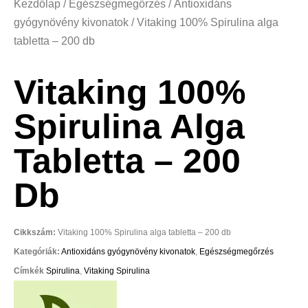
Kezdőlap
/
Egészségmegőrzés
/
Antioxidáns
gyógynövény kivonatok
/ Vitaking 100% Spirulina alga
tabletta – 200 db
Vitaking 100%
Spirulina Alga
Tabletta – 200
Db
Cikkszám:
Vitaking 100% Spirulina alga tabletta – 200 db
Kategóriák:
Antioxidáns gyógynövény kivonatok
,
Egészségmegőrzés
Címkék
Spirulina
,
Vitaking Spirulina