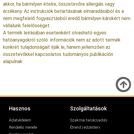
akkor, ha bármilyen ételre, összetevőre allergiás vagy
érzékeny. Az instrukciók betartásának elmaradásából és a
nem megfelelő fogyasztásból eredő bármilyen károkért nem
vállalunk felelősséget.
A termék leírásában esetenként olvasható egyes
hatóanyagokról szóló információk nem az adott termék
konkrét tulajdonságait írják le, hanem jellemzően az
összetevőkkel kapcsolatos tudományos publikáción
alapulnak
Hasznos
Szolgáltatások
Adatvédelem
Szakmai tanácsadás
Rendelés menete
Étrend | edzésterv